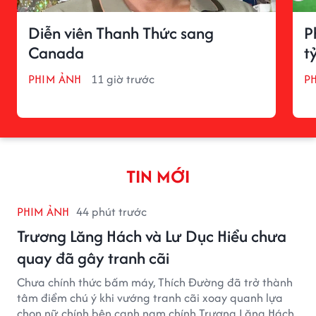
Diễn viên Thanh Thức sang
P
Canada
t
PHIM ẢNH
11 giờ trước
P
TIN MỚI
PHIM ẢNH
44 phút trước
Trương Lăng Hách và Lư Dục Hiểu chưa
quay đã gây tranh cãi
Chưa chính thức bấm máy, Thích Đường đã trở thành
tâm điểm chú ý khi vướng tranh cãi xoay quanh lựa
chọn nữ chính bên cạnh nam chính Trương Lăng Hách.