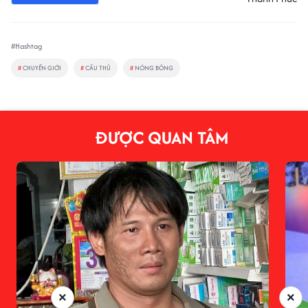
#Hashtag
#
CHUYỂN GIỚI
#
CẦU THỦ
#
NÓNG BỎNG
ĐƯỢC QUAN TÂM
×
×