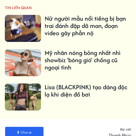
TIN LIÊN QUAN
Nữ người mẫu nổi tiếng bị bạn
trai đánh đập dã man, đoạn
video gây phẫn nộ
Mỹ nhân nóng bỏng nhất nhì
showbiz 'bóng gió' chồng cũ
ngoại tình
Lisa (BLACKPINK) tạo dáng độc
lạ khi diện đồ bơi
Bài viết
Chia sẻ
Thanh Phúc