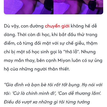
Dù vậy, con đường
chuyển giới
không hề dễ
dàng. Thời còn đi học, khi bắt đầu thử trang
điểm, cô từng đối mặt với sự chế giễu, thậm
chí bị một số học sinh gọi là “thô lỗ”. Nhưng
may mắn thay, bên cạnh Miyon luôn có sự ủng
hộ của những người thân thiết.
“Gia đình và bạn bè tôi rất tốt bụng. Họ nói với
tôi: ‘Cứ là chính mình đi’, ‘Con dễ thương lắm’.
Điều đó vượt xa những gì tôi từng tưởng