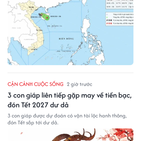
CẬN CẢNH CUỘC SỐNG
2 giờ trước
3 con giáp liên tiếp gặp may về tiền bạc,
đón Tết 2027 dư dả
3 con giáp được dự đoán có vận tài lộc hanh thông,
đón Tết sắp tới dư dả.