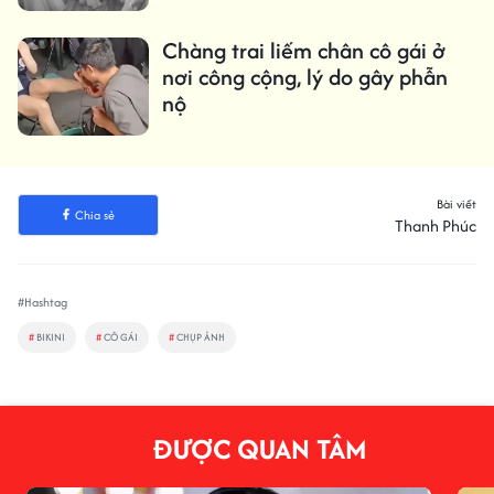
Chàng trai liếm chân cô gái ở
nơi công cộng, lý do gây phẫn
nộ
Bài viết
Chia sẻ
Thanh Phúc
#Hashtag
#
BIKINI
#
CÔ GÁI
#
CHỤP ẢNH
ĐƯỢC QUAN TÂM