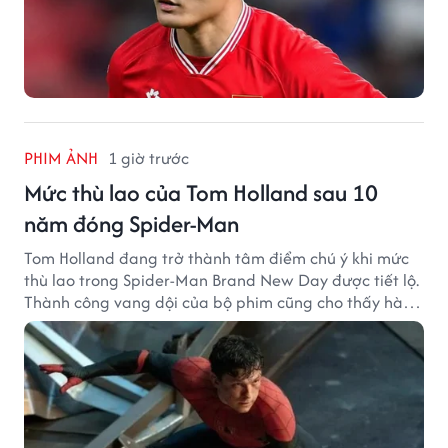
PHIM ẢNH
1 giờ trước
Mức thù lao của Tom Holland sau 10
năm đóng Spider-Man
Tom Holland đang trở thành tâm điểm chú ý khi mức
thù lao trong Spider-Man Brand New Day được tiết lộ.
Thành công vang dội của bộ phim cũng cho thấy hành
trình thăng hạng đáng chú ý của nam diễn viên sau
một thập kỷ gắn bó với vai Người Nhện.