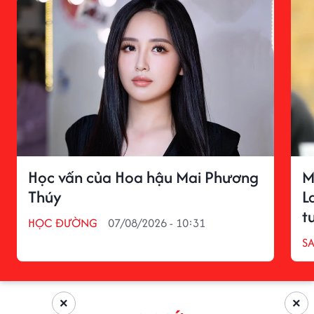
Học vấn của Hoa hậu Mai Phương
M
Thúy
L
t
HỌC ĐƯỜNG
07/08/2026 - 10:31
S
×
×