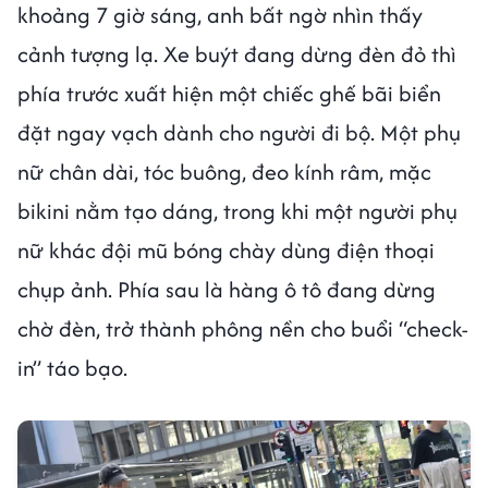
khoảng 7 giờ sáng, anh bất ngờ nhìn thấy
cảnh tượng lạ. Xe buýt đang dừng đèn đỏ thì
phía trước xuất hiện một chiếc ghế bãi biển
đặt ngay vạch dành cho người đi bộ. Một phụ
nữ chân dài, tóc buông, đeo kính râm, mặc
bikini nằm tạo dáng, trong khi một người phụ
nữ khác đội mũ bóng chày dùng điện thoại
chụp ảnh. Phía sau là hàng ô tô đang dừng
chờ đèn, trở thành phông nền cho buổi “check-
in” táo bạo.