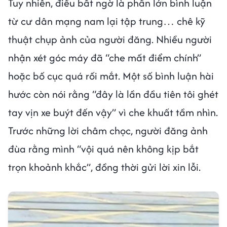
Tuy nhiên, điều bất ngờ là phần lớn bình luận
từ cư dân mạng nam lại tập trung… chê kỹ
thuật chụp ảnh của người đăng. Nhiều người
nhận xét góc máy đã “che mất điểm chính”
hoặc bố cục quá rối mắt. Một số bình luận hài
hước còn nói rằng “đây là lần đầu tiên tôi ghét
tay vịn xe buýt đến vậy” vì che khuất tầm nhìn.
Trước những lời châm chọc, người đăng ảnh
đùa rằng mình “vội quá nên không kịp bắt
trọn khoảnh khắc”, đồng thời gửi lời xin lỗi.