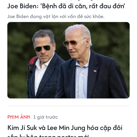
Joe Biden: 'Bệnh đã di căn, rất đau đớn'
Joe Biden đang vật lộn với vấn đề sức khỏe.
PHIM ẢNH
1 giờ trước
Kim Ji Suk và Lee Min Jung hóa cặp đôi
sắp ly hôn trong poster mới