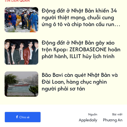
TIN LIÊN QUAN
Động đất ở Nhật Bản khiến 34
người thiệt mạng, chuỗi cung
ứng ô tô và chip toàn cầu rung
chuyển
Động đất ở Nhật Bản gây xáo
trộn Kpop: ZEROBASEONE hoãn
phát hành, ILLIT hủy lịch trình
Bão Bavi càn quét Nhật Bản và
Đài Loan, hàng chục nghìn
người phải sơ tán
Nguồn
Bài viết
Chia sẻ
Appledaily
Phương An