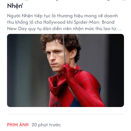
Nhện'
Người Nhện tiếp tục là thương hiệu mang về doanh
thu khổng lồ cho Hollywood khi Spider-Man: Brand
New Day quy tụ dàn diễn viên nhận mức thù lao từ
hàng chục đến hàng trăm tỷ đồng. Thành công phòng
vé của bộ phim cũng giúp nhiều ngôi sao sở hữu khoản
thu nhập đáng mơ ước.
PHIM ẢNH
20 phút trước