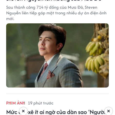
Sau thành công 714 tỷ đồng của Mưa Đỏ, Steven
Nguyễn liên tiếp góp mặt trong nhiều dự án điện ảnh
mới.
PHIM ẢNH
19 phút trước
Mức cát-xê ít ai ngờ của dàn sao 'Người
×
×