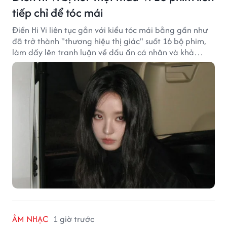
tiếp chỉ để tóc mái
Điền Hi Vi liên tục gắn với kiểu tóc mái bằng gần như
đã trở thành "thương hiệu thị giác" suốt 16 bộ phim,
làm dấy lên tranh luận về dấu ấn cá nhân và khả
năng biến hóa trên màn ảnh.
ÂM NHẠC
1 giờ trước