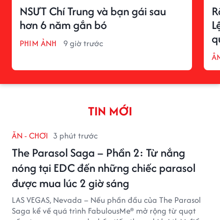
NSƯT Chí Trung và bạn gái sau
R
hơn 6 năm gắn bó
L
q
PHIM ẢNH
9 giờ trước
Â
TIN MỚI
ĂN - CHƠI
3 phút trước
The Parasol Saga – Phần 2: Từ nắng
nóng tại EDC đến những chiếc parasol
được mua lúc 2 giờ sáng
LAS VEGAS, Nevada – Nếu phần đầu của The Parasol
Saga kể về quá trình FabulousMe® mở rộng từ quạt