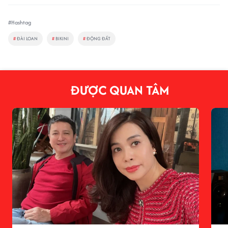
#Hashtag
#
ĐÀI LOAN
#
BIKINI
#
ĐỘNG ĐẤT
ĐƯỢC QUAN TÂM