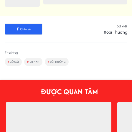
Bài viết
Chia sẻ
Hoài Thương
#Hashtag
#
CÔ GÁI
#
TAI NẠN
#
BỒI THƯỜNG
ĐƯỢC QUAN TÂM