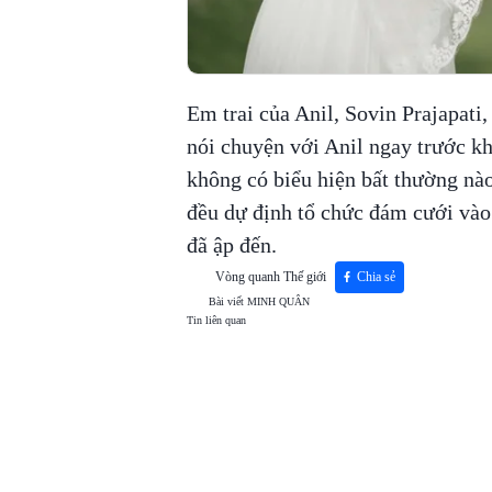
Em trai của Anil, Sovin Prajapati,
nói chuyện với Anil ngay trước khi
không có biểu hiện bất thường nào
đều dự định tổ chức đám cưới vào
đã ập đến.
Vòng quanh Thế giới
Chia sẻ
Bài viết
MINH QUÂN
Tin liên quan