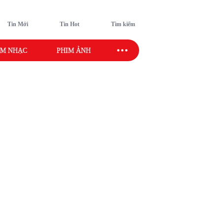
Tin Mới
Tin Hot
Tìm kiếm
M NHẠC
PHIM ẢNH
SAO SPORT