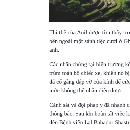
00:00
/
00:56
VIETNAM MOUNTA
Thi thể của Anil được tìm thấy tr
bên ngoài một sảnh tiệc cưới ở Gha
anh.
Các nhân chứng tại hiện trường kể
trùm toàn bộ chiếc xe, khiến nó b
đã cố gắng đập vỡ cửa kính để cứ
mức không thể nhận diện được.
Cảnh sát và đội pháp y đã nhanh 
thông báo. Sau khi hoàn tất việc k
đến Bệnh viện Lal Bahadur Shastr