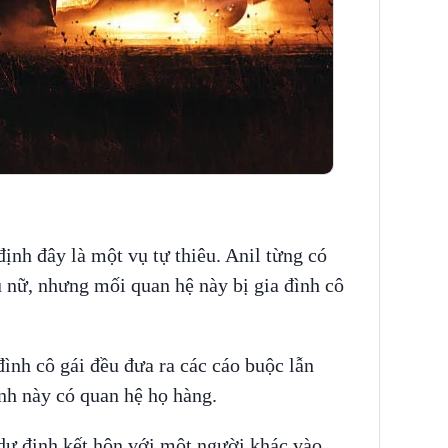
định đây là một vụ tự thiêu. Anil từng có
 nữ, nhưng mối quan hệ này bị gia đình cô
 đình cô gái đều đưa ra các cáo buộc lẫn
ình này có quan hệ họ hàng.
 dự định kết hôn với một người khác vào