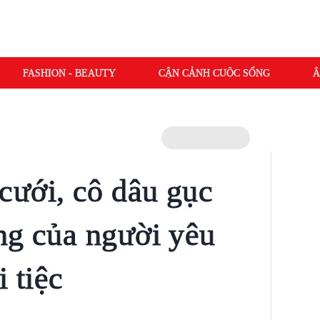
FASHION - BEAUTY
CẬN CẢNH CUỘC SỐNG
Â
ưới, cô dâu gục
ng của người yêu
i tiệc