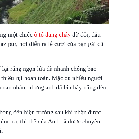
INS HLS
ong một chiếc
ô tô đang cháy
dữ dội, đậu
zipur, nơi diễn ra lễ cưới của bạn gái cũ
 lại rằng ngọn lửa đã nhanh chóng bao
ị thiêu rụi hoàn toàn. Mặc dù nhiều người
u nạn nhân, nhưng anh đã bị cháy nặng đến
chóng đến hiện trường sau khi nhận được
iểm tra, thi thể của Anil đã được chuyển
i.