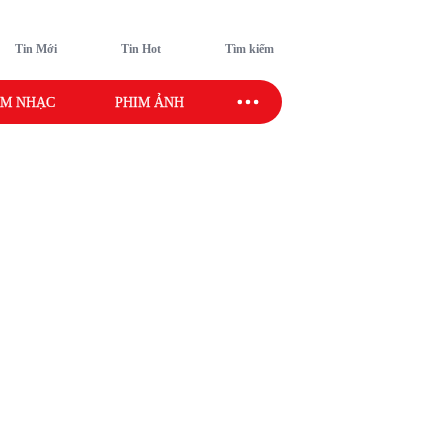
Tin Mới
Tin Hot
Tìm kiếm
M NHẠC
PHIM ẢNH
SAO SPORT