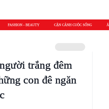
FASHION - BEAUTY
CẬN CẢNH CUỘC SỐNG
Â
người trắng đêm
hững con đê ngăn
c