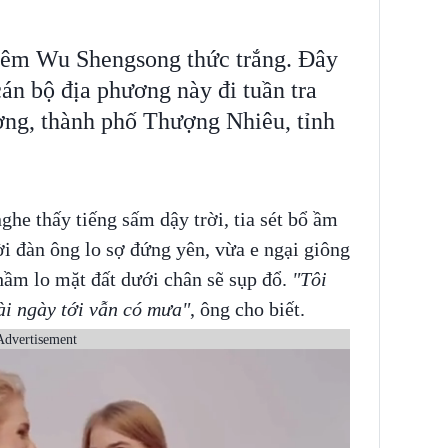
t đêm Wu Shengsong thức trắng. Đây
cán bộ địa phương này đi tuần tra
ng, thành phố Thượng Nhiêu, tỉnh
ghe thấy tiếng sấm dậy trời, tia sét bổ ầm
i đàn ông lo sợ đứng yên, vừa e ngại giông
hầm lo mặt đất dưới chân sẽ sụp đổ.
"Tôi
vài ngày tới vẫn có mưa"
, ông cho biết.
Advertisement