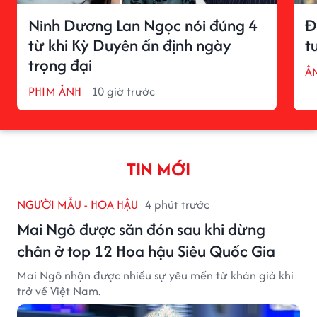
Ninh Dương Lan Ngọc nói đúng 4
Đ
từ khi Kỳ Duyên ấn định ngày
t
trọng đại
Â
PHIM ẢNH
10 giờ trước
TIN MỚI
NGƯỜI MẪU - HOA HẬU
4 phút trước
Mai Ngô được săn đón sau khi dừng
chân ở top 12 Hoa hậu Siêu Quốc Gia
Mai Ngô nhận được nhiều sự yêu mến từ khán giả khi
trở về Việt Nam.