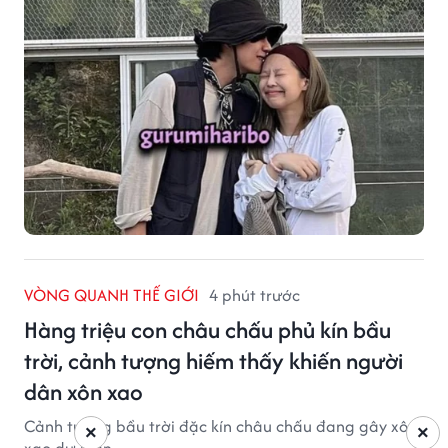
VÒNG QUANH THẾ GIỚI
4 phút trước
Hàng triệu con châu chấu phủ kín bầu
trời, cảnh tượng hiếm thấy khiến người
dân xôn xao
Cảnh tượng bầu trời đặc kín châu chấu đang gây xôn
×
×
xao dư luận.