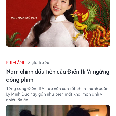
PHIM ẢNH
7 giờ trước
Nam chính đầu tiên của Điền Hi Vi ngừng
đóng phim
Từng cùng Điền Hi Vi tạo nên cơn sốt phim thanh xuân,
Lý Minh Đức nay gần như biến mất khỏi màn ảnh vì
nhiều ồn ào.