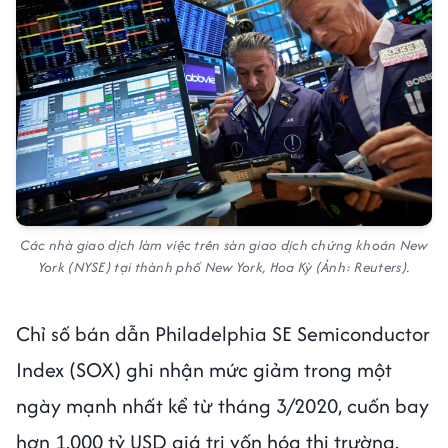
Các nhà giao dịch làm việc trên sàn giao dịch chứng khoán New
York (NYSE) tại thành phố New York, Hoa Kỳ (Ảnh: Reuters).
Chỉ số bán dẫn Philadelphia SE Semiconductor
Index (SOX) ghi nhận mức giảm trong một
ngày mạnh nhất kể từ tháng 3/2020, cuốn bay
hơn 1.000 tỷ USD giá trị vốn hóa thị trường.