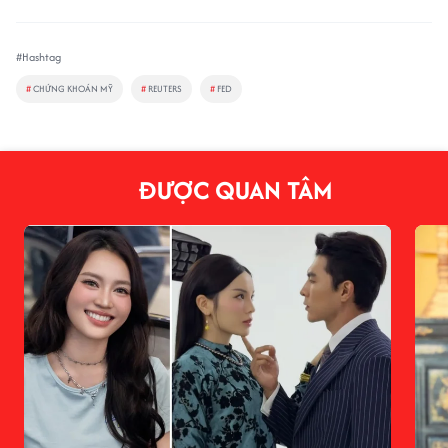
#Hashtag
#
CHỨNG KHOÁN MỸ
#
REUTERS
#
FED
ĐƯỢC QUAN TÂM