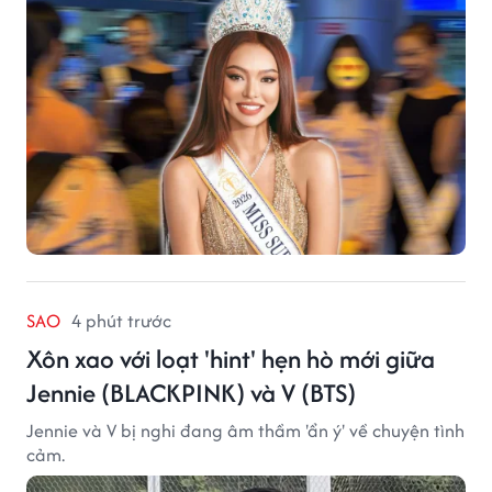
SAO
4 phút trước
Xôn xao với loạt 'hint' hẹn hò mới giữa
Jennie (BLACKPINK) và V (BTS)
Jennie và V bị nghi đang âm thầm 'ẩn ý' về chuyện tình
cảm.