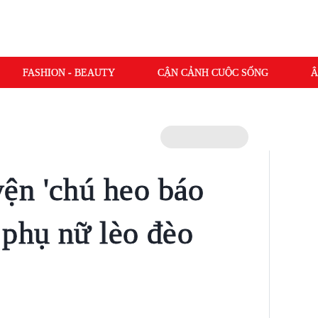
FASHION - BEAUTY
CẬN CẢNH CUỘC SỐNG
Â
ện 'chú heo báo
 phụ nữ lèo đèo