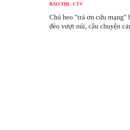
BẢO THI - CTV
Chú heo "trả ơn cứu mạng" 
đèo vượt núi, câu chuyện cảm