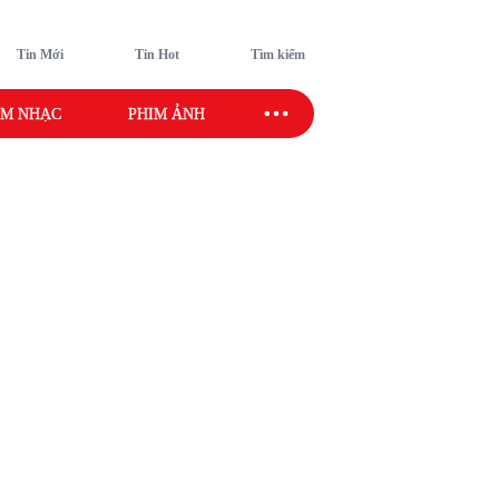
Tin Mới
Tin Hot
Tìm kiếm
M NHẠC
PHIM ẢNH
SAO SPORT