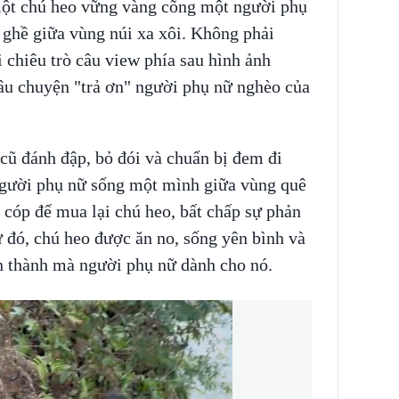
ột chú heo vững vàng cõng một người phụ
 ghề giữa vùng núi xa xôi. Không phải
chiêu trò câu view phía sau hình ảnh
âu chuyện "trả ơn" người phụ nữ nghèo của
cũ đánh đập, bỏ đói và chuẩn bị đem đi
 người phụ nữ sống một mình giữa vùng quê
h cóp để mua lại chú heo, bất chấp sự phản
 đó, chú heo được ăn no, sống yên bình và
ân thành mà người phụ nữ dành cho nó.