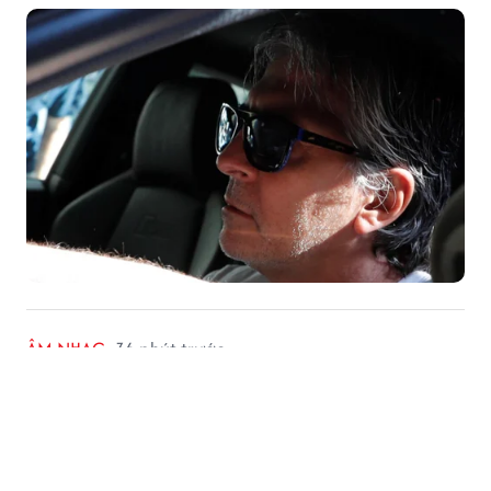
ÂM NHẠC
36 phút trước
Jisoo bật khóc sau sự kiện kỷ niệm 10
năm của BLACKPINK
BLACKPINK chính thức bước sang năm thứ 10 kể từ
khi ra mắt.