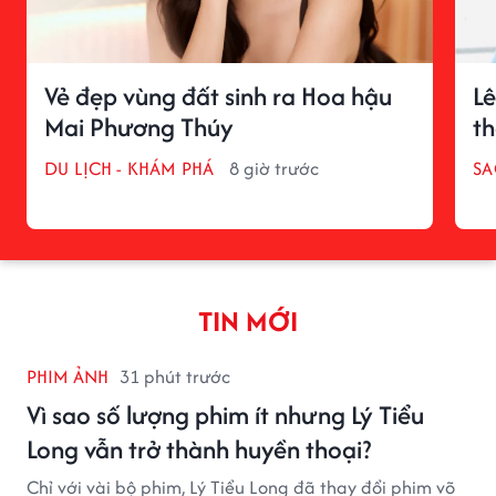
Vẻ đẹp vùng đất sinh ra Hoa hậu
Lê
Mai Phương Thúy
t
DU LỊCH - KHÁM PHÁ
8 giờ trước
SA
TIN MỚI
PHIM ẢNH
31 phút trước
Vì sao số lượng phim ít nhưng Lý Tiểu
Long vẫn trở thành huyền thoại?
Chỉ với vài bộ phim, Lý Tiểu Long đã thay đổi phim võ