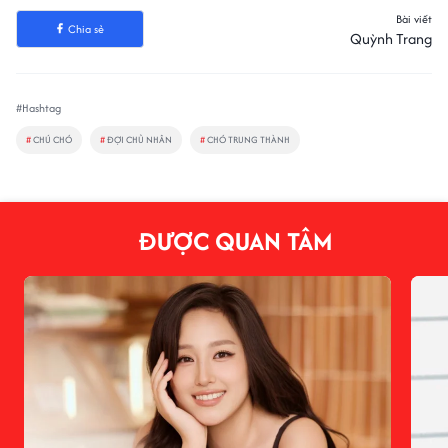
Bài viết
Chia sẻ
Quỳnh Trang
#Hashtag
#
CHÚ CHÓ
#
ĐỢI CHỦ NHÂN
#
CHÓ TRUNG THÀNH
ĐƯỢC QUAN TÂM