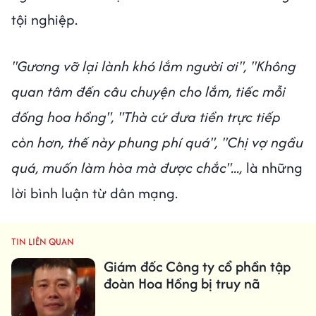
tội nghiệp.
"Gương vỡ lại lành khó lắm người ơi", "Không
quan tâm đến câu chuyện cho lắm, tiếc mỗi
đống hoa hồng", "Thà cứ đưa tiền trực tiếp
còn hơn, thế này phung phí quá", "Chị vợ ngầu
quá, muốn làm hòa mà được chắc"...,
là những
lời bình luận từ dân mạng.
TIN LIÊN QUAN
Giám đốc Công ty cổ phần tập
đoàn Hoa Hồng bị truy nã