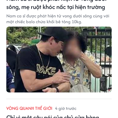
sông, mẹ ruột khóc nấc tại hiện trường
Nam ca sĩ được phát hiện tử vong dưới sông cùng với
một chiếc balo chứa khối bê tông 10kg.
VÒNG QUANH THẾ GIỚI
4 giờ trước
Chỉ vì một câu nói của chủ cửa hàng,