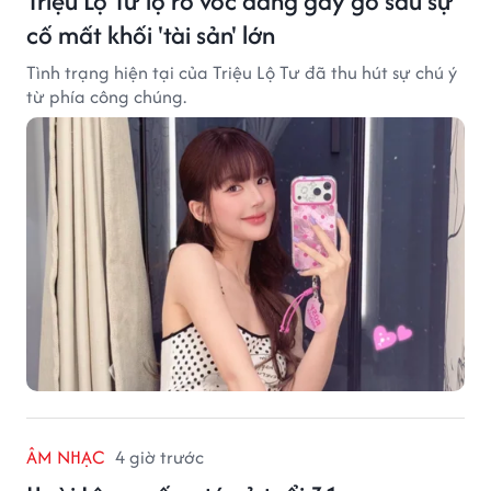
Triệu Lộ Tư lộ rõ vóc dáng gầy gò sau sự
cố mất khối 'tài sản' lớn
Tình trạng hiện tại của Triệu Lộ Tư đã thu hút sự chú ý
từ phía công chúng.
ÂM NHẠC
4 giờ trước