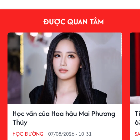
ĐƯỢC QUAN TÂM
Học vấn của Hoa hậu Mai Phương
T
Thúy
6
HỌC ĐƯỜNG
07/08/2026 - 10:31
S