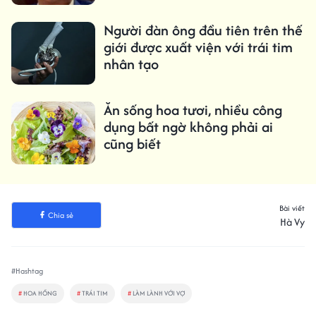
Người đàn ông đầu tiên trên thế
giới được xuất viện với trái tim
nhân tạo
Ăn sống hoa tươi, nhiều công
dụng bất ngờ không phải ai
cũng biết
Bài viết
Chia sẻ
Hà Vy
#Hashtag
#
HOA HỒNG
#
TRÁI TIM
#
LÀM LÀNH VỚI VỢ