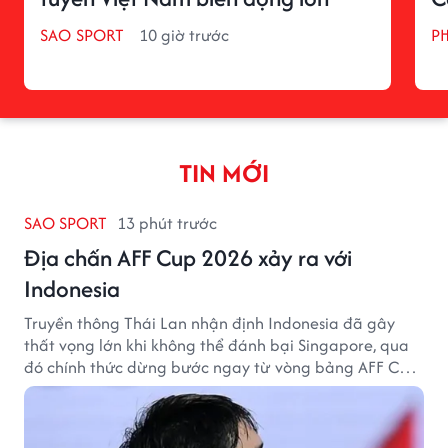
SAO SPORT
10 giờ trước
P
TIN MỚI
SAO SPORT
13 phút trước
Địa chấn AFF Cup 2026 xảy ra với
Indonesia
Truyền thông Thái Lan nhận định Indonesia đã gây
thất vọng lớn khi không thể đánh bại Singapore, qua
đó chính thức dừng bước ngay từ vòng bảng AFF Cup
2026.