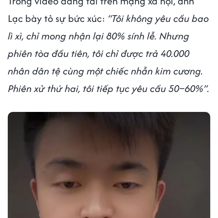
Trong video đăng tải trên mạng xã hội, anh
Lạc bày tỏ sự bức xúc:
“Tôi không yêu cầu bao
lì xì, chỉ mong nhận lại 80% sính lễ. Nhưng
phiên tòa đầu tiên, tôi chỉ được trả 40.000
nhân dân tệ cùng một chiếc nhẫn kim cương.
Phiên xử thứ hai, tôi tiếp tục yêu cầu 50–60%”.