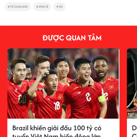
#
TỬ CUNG ĐÔI
#
SÍNH LỄ
#
VỢ
ĐƯỢC QUAN TÂM
Brazil khiến giải đấu 100 tỷ có
D
tuyển Việt Nam biến động lớn
C