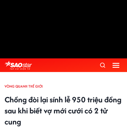
VÒNG QUANH THẾ GIỚI
Chồng đòi lại sính lễ 950 triệu đồng
sau khi biết vợ mới cưới có 2 tử
cung