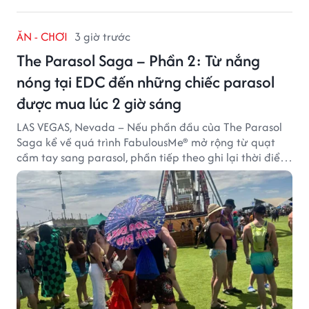
ĂN - CHƠI
3 giờ trước
The Parasol Saga – Phần 2: Từ nắng
nóng tại EDC đến những chiếc parasol
được mua lúc 2 giờ sáng
LAS VEGAS, Nevada – Nếu phần đầu của The Parasol
Saga kể về quá trình FabulousMe® mở rộng từ quạt
cầm tay sang parasol, phần tiếp theo ghi lại thời điểm
sản phẩm được thị trường đón nhận và dần vượt khỏi
công năng che nắng thông thường.