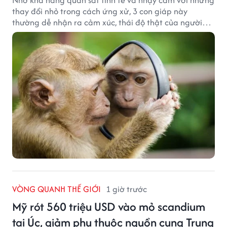
Nhờ khả năng quan sát tinh tế và nhạy cảm với những
thay đổi nhỏ trong cách ứng xử, 3 con giáp này
thường dễ nhận ra cảm xúc, thái độ thật của người
đối diện.
VÒNG QUANH THẾ GIỚI
1 giờ trước
Mỹ rót 560 triệu USD vào mỏ scandium
tại Úc, giảm phụ thuộc nguồn cung Trung