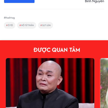
Bình Nguyên
#Hashtag
#
Ô TÔ
#
HỐ TỬ THẦN
#
SỤT LÚN
ĐƯỢC QUAN TÂM