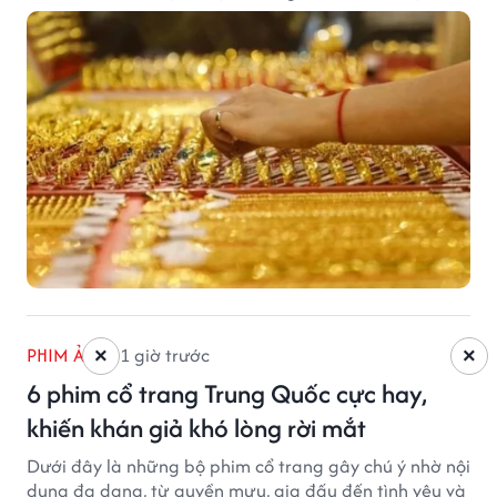
trong khi USD chịu sức ép sau dữ liệu việc làm Mỹ gây
thất vọng.
PHIM ẢNH
1 giờ trước
×
×
6 phim cổ trang Trung Quốc cực hay,
khiến khán giả khó lòng rời mắt
Dưới đây là những bộ phim cổ trang gây chú ý nhờ nội
dung đa dạng, từ quyền mưu, gia đấu đến tình yêu và