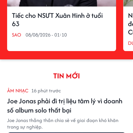
Tiếc cho NSƯT Xuân Hinh ở tuổi
N
63
đ
C
SAO
08/08/2026 - 01:10
D
TIN MỚI
ÂM NHẠC
16 phút trước
Joe Jonas phải đi trị liệu tâm lý vì doanh
số album solo thất bại
Joe Jonas thẳng thắn chia sẻ về giai đoạn khó khăn
trong sự nghiệp.