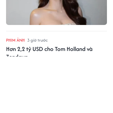
PHIM ẢNH
3 giờ trước
Hơn 2,2 tỷ USD cho Tom Holland và
Zendaya
Hai bom tấn có Tom Holland và Zendaya góp mặt đã
cùng vượt mốc 1 tỷ USD, đưa cặp đôi trở thành tâm
điểm phòng vé Hollywood.