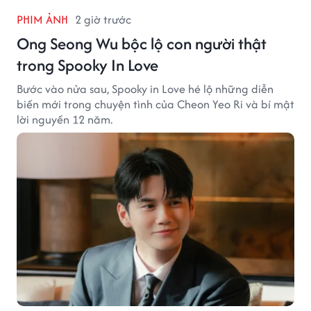
PHIM ẢNH
2 giờ trước
Ong Seong Wu bộc lộ con người thật
trong Spooky In Love
Bước vào nửa sau, Spooky in Love hé lộ những diễn
biến mới trong chuyện tình của Cheon Yeo Ri và bí mật
lời nguyền 12 năm.