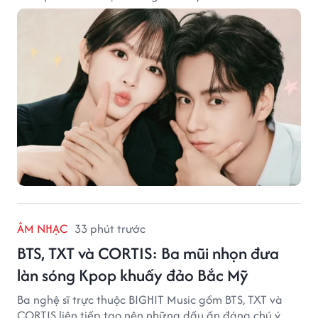
ÂM NHẠC
33 phút trước
BTS, TXT và CORTIS: Ba mũi nhọn đưa
làn sóng Kpop khuấy đảo Bắc Mỹ
Ba nghệ sĩ trực thuộc BIGHIT Music gồm BTS, TXT và
CORTIS liên tiếp tạo nên những dấu ấn đáng chú ý.