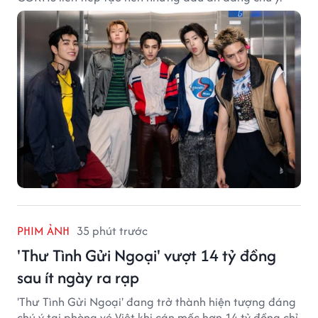
PHIM ẢNH
35 phút trước
'Thư Tình Gửi Ngoại' vượt 14 tỷ đồng
sau ít ngày ra rạp
'Thư Tình Gửi Ngoại' đang trở thành hiện tượng đáng
chú ý tại phòng vé Việt khi cán mốc hơn 14 tỷ đồng chỉ