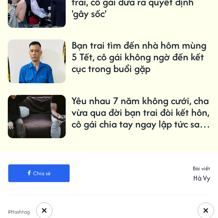
trai, cô gái đưa ra quyết định
'gây sốc'
Bạn trai tìm đến nhà hôm mùng
5 Tết, cô gái không ngờ đến kết
cục trong buổi gặp
Yêu nhau 7 năm không cưới, cha
vừa qua đời bạn trai đòi kết hôn,
cô gái chia tay ngay lập tức sau
khi biết lý do
Bài viết
Chia sẻ
Hà Vy
×
×
#Hashtag