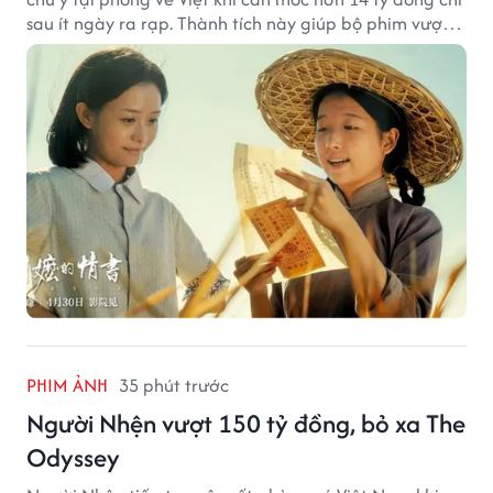
sau ít ngày ra rạp. Thành tích này giúp bộ phim vượt
kỳ vọng ban đầu và duy trì sức hút giữa cuộc cạnh
tranh của nhiều tác phẩm lớn.
PHIM ẢNH
35 phút trước
Người Nhện vượt 150 tỷ đồng, bỏ xa The
Odyssey