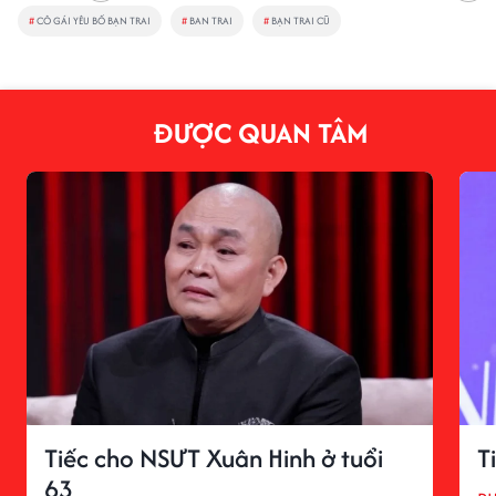
#
CÔ GÁI YÊU BỐ BẠN TRAI
#
BAN TRAI
#
BẠN TRAI CŨ
ĐƯỢC QUAN TÂM
Tiếc cho NSƯT Xuân Hinh ở tuổi
T
63