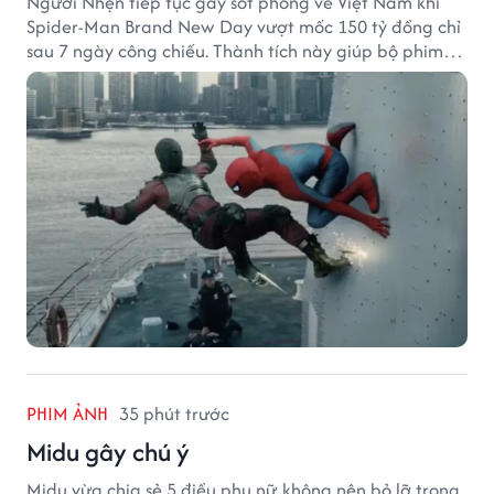
Người Nhện tiếp tục gây sốt phòng vé Việt Nam khi
Spider-Man Brand New Day vượt mốc 150 tỷ đồng chỉ
sau 7 ngày công chiếu. Thành tích này giúp bộ phim
của Tom Holland tạo khoảng cách đáng kể với The
Odyssey trên đường đua doanh thu.
PHIM ẢNH
35 phút trước
Midu gây chú ý
Midu vừa chia sẻ 5 điều phụ nữ không nên bỏ lỡ trong