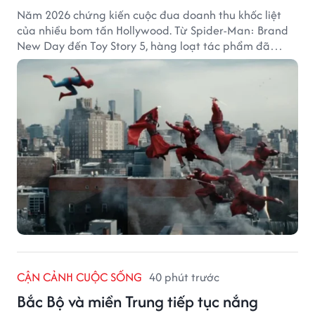
Năm 2026 chứng kiến cuộc đua doanh thu khốc liệt
của nhiều bom tấn Hollywood. Từ Spider-Man: Brand
New Day đến Toy Story 5, hàng loạt tác phẩm đã
mang về hàng chục nghìn tỷ đồng và tạo nên những
cột mốc đáng nhớ tại phòng vé toàn cầu.
CẬN CẢNH CUỘC SỐNG
40 phút trước
Bắc Bộ và miền Trung tiếp tục nắng