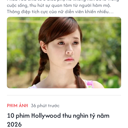
cuộc sống, thu hút sự quan tâm từ người hâm mộ.
Thông điệp tích cực của nữ diễn viên khiến nhiều
người đồng cảm khi nhìn lại hành trình sự nghiệp và
hạnh phúc hiện tại của cô.
PHIM ẢNH
36 phút trước
10 phim Hollywood thu nghìn tỷ năm
2026