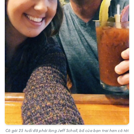
Cô gái 25 tuổi đã phải lòng Jeff Scholl, bố của bạn trai hơn cô tới