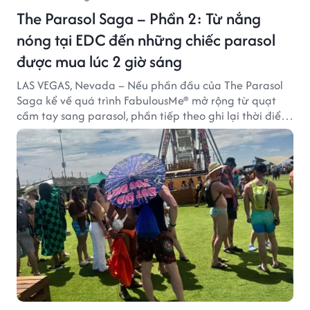
The Parasol Saga – Phần 2: Từ nắng
nóng tại EDC đến những chiếc parasol
được mua lúc 2 giờ sáng
LAS VEGAS, Nevada – Nếu phần đầu của The Parasol
Saga kể về quá trình FabulousMe® mở rộng từ quạt
cầm tay sang parasol, phần tiếp theo ghi lại thời điểm
sản phẩm được thị trường đón nhận và dần vượt khỏi
công năng che nắng thông thường.