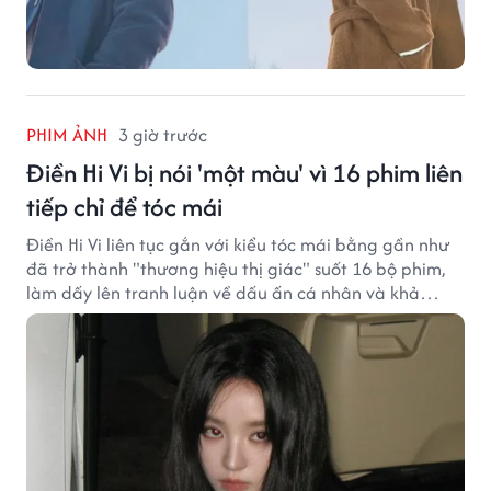
PHIM ẢNH
3 giờ trước
Điền Hi Vi bị nói 'một màu' vì 16 phim liên
tiếp chỉ để tóc mái
Điền Hi Vi liên tục gắn với kiểu tóc mái bằng gần như
đã trở thành "thương hiệu thị giác" suốt 16 bộ phim,
làm dấy lên tranh luận về dấu ấn cá nhân và khả
năng biến hóa trên màn ảnh.