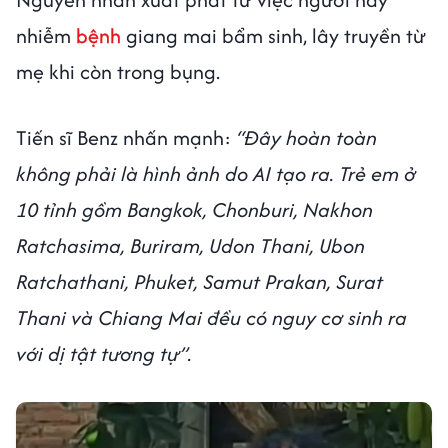
nhiễm
bệnh
giang mai bẩm sinh, lây truyền từ
mẹ khi còn trong bụng.
Tiến sĩ Benz nhấn mạnh:
“Đây hoàn toàn
không phải là hình ảnh do AI tạo ra. Trẻ em ở
10 tỉnh gồm Bangkok, Chonburi, Nakhon
Ratchasima, Buriram, Udon Thani, Ubon
Ratchathani, Phuket, Samut Prakan, Surat
Thani và Chiang Mai đều có nguy cơ sinh ra
với dị tật tương tự”.