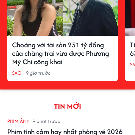
Choáng với tài sản 251 tỷ đồng
T
của chàng trai vừa được Phương
6
Mỹ Chi công khai
S
SAO
9 giờ trước
TIN MỚI
PHIM ẢNH
9 phút trước
Phim tình cảm hay nhất phòng vé 2026