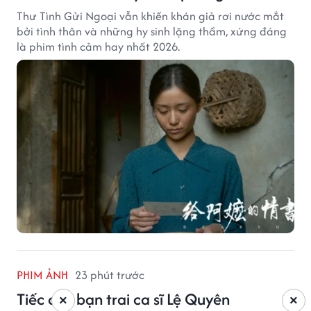
Thư Tình Gửi Ngoại vẫn khiến khán giả rơi nước mắt
bởi tình thân và những hy sinh lặng thầm, xứng đáng
là phim tình cảm hay nhất 2026.
PHIM ẢNH
23 phút trước
Tiếc cho bạn trai ca sĩ Lệ Quyên
×
×