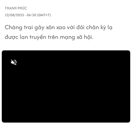
THANH PHÚC
12/08/2025 - 06:30 (GMT+7)
Chàng trai gây xôn xao với đôi chân kỳ lạ
được lan truyền trên mạng xã hội.
Bật tiếng