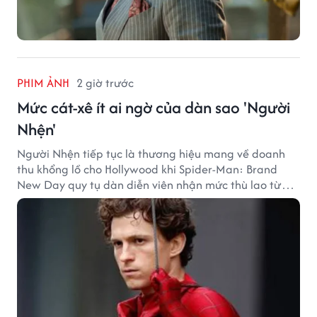
PHIM ẢNH
2 giờ trước
Mức cát-xê ít ai ngờ của dàn sao 'Người
Nhện'
Người Nhện tiếp tục là thương hiệu mang về doanh
thu khổng lồ cho Hollywood khi Spider-Man: Brand
New Day quy tụ dàn diễn viên nhận mức thù lao từ
hàng chục đến hàng trăm tỷ đồng. Thành công phòng
vé của bộ phim cũng giúp nhiều ngôi sao sở hữu khoản
thu nhập đáng mơ ước.