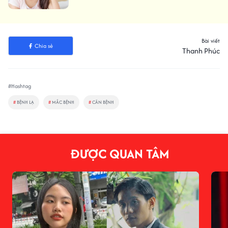
Bài viết
Chia sẻ
Thanh Phúc
#Hashtag
#
BỆNH LẠ
#
MẮC BỆNH
#
CĂN BỆNH
ĐƯỢC QUAN TÂM