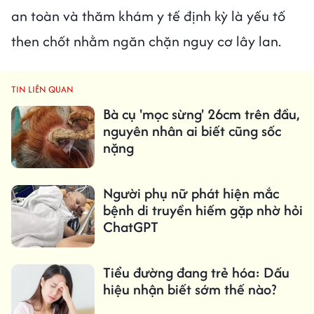
an toàn và thăm khám y tế định kỳ là yếu tố
then chốt nhằm ngăn chặn nguy cơ lây lan.
TIN LIÊN QUAN
Bà cụ 'mọc sừng' 26cm trên đầu,
nguyên nhân ai biết cũng sốc
nặng
Người phụ nữ phát hiện mắc
bệnh di truyền hiếm gặp nhờ hỏi
ChatGPT
Tiểu đường đang trẻ hóa: Dấu
hiệu nhận biết sớm thế nào?