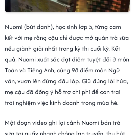
Nuomi (bút danh), học sinh lớp 5, từng cam
kết với mẹ rằng cậu chỉ được mở quán trà sữa
nếu giành giải nhất trong kỳ thi cuối kỳ. Kết
quả, Nuomi xuất sắc đạt điểm tuyệt đối ở môn
Toán và Tiếng Anh, cùng 98 điểm môn Ngữ
văn, vươn lên đứng đầu lớp. Giữ đúng lời hứa,
mẹ cậu đã đồng ý hỗ trợ chi phí để con trai
trải nghiệm việc kinh doanh trong mùa hè.
Một đoạn video ghi lại cảnh Nuomi bán trà
sữa tại quầy nhanh chóng lan truyền, thu hút