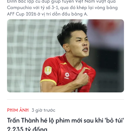
Đình Bắc lập cú đúp giúp tuyển Việt Nam vượt qua
Campuchia với tỷ số 3-1, qua đó khép lại vòng bảng
AFF Cup 2026 ở vị trí dẫn đầu bảng A.
PHIM ẢNH
3 giờ trước
Trấn Thành hé lộ phim mới sau khi 'bỏ túi'
2.235 tỷ đồng