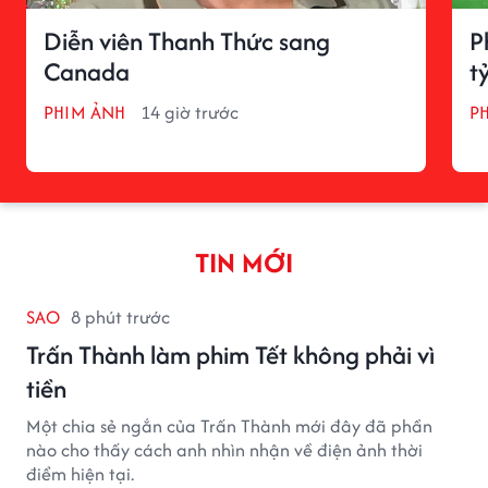
Diễn viên Thanh Thức sang
P
Canada
t
PHIM ẢNH
14 giờ trước
P
TIN MỚI
SAO
8 phút trước
Trấn Thành làm phim Tết không phải vì
tiền
Một chia sẻ ngắn của Trấn Thành mới đây đã phần
nào cho thấy cách anh nhìn nhận về điện ảnh thời
điểm hiện tại.