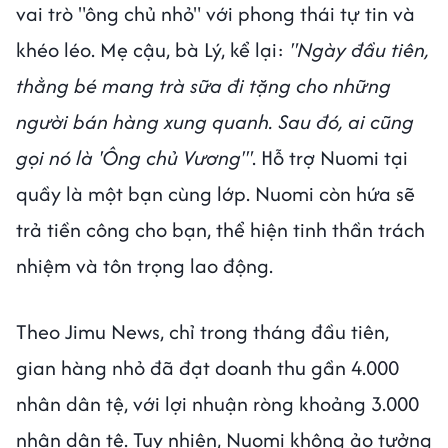
vai trò "ông chủ nhỏ" với phong thái tự tin và
khéo léo. Mẹ cậu, bà Lý, kể lại:
"Ngày đầu tiên,
thằng bé mang trà sữa đi tặng cho những
người bán hàng xung quanh. Sau đó, ai cũng
gọi nó là 'Ông chủ Vương'"
. Hỗ trợ Nuomi tại
quầy là một bạn cùng lớp. Nuomi còn hứa sẽ
trả tiền công cho bạn, thể hiện tinh thần trách
nhiệm và tôn trọng lao động.
Theo Jimu News, chỉ trong tháng đầu tiên,
gian hàng nhỏ đã đạt doanh thu gần 4.000
nhân dân tệ, với lợi nhuận ròng khoảng 3.000
nhân dân tệ. Tuy nhiên, Nuomi không ảo tưởng