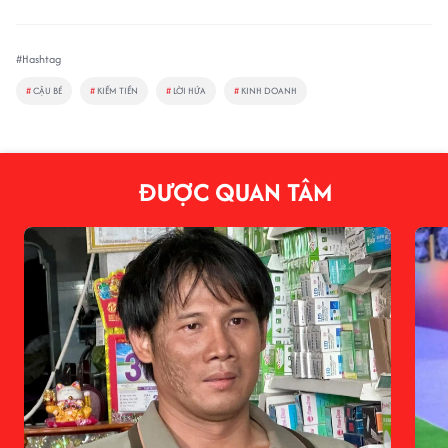
#Hashtag
#
CẬU BÉ
#
KIẾM TIỀN
#
LỜI HỨA
#
KINH DOANH
ĐƯỢC QUAN TÂM