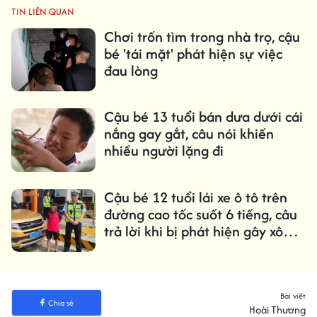
TIN LIÊN QUAN
Chơi trốn tìm trong nhà trọ, cậu
bé 'tái mặt' phát hiện sự việc
đau lòng
Cậu bé 13 tuổi bán dưa dưới cái
nắng gay gắt, câu nói khiến
nhiều người lặng đi
Cậu bé 12 tuổi lái xe ô tô trên
đường cao tốc suốt 6 tiếng, câu
trả lời khi bị phát hiện gây xôn
xao
Bài viết
Chia sẻ
Hoài Thương