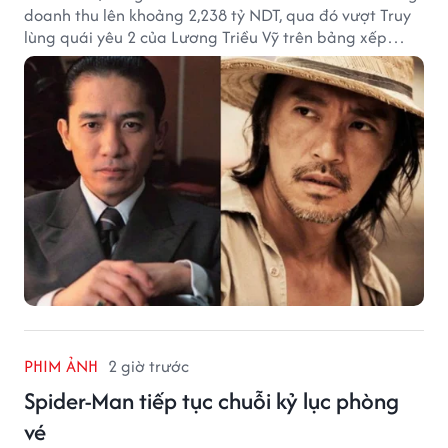
doanh thu lên khoảng 2,238 tỷ NDT, qua đó vượt Truy
lùng quái yêu 2 của Lương Triều Vỹ trên bảng xếp
hạng phòng vé Trung Quốc.
PHIM ẢNH
2 giờ trước
Spider-Man tiếp tục chuỗi kỷ lục phòng
vé