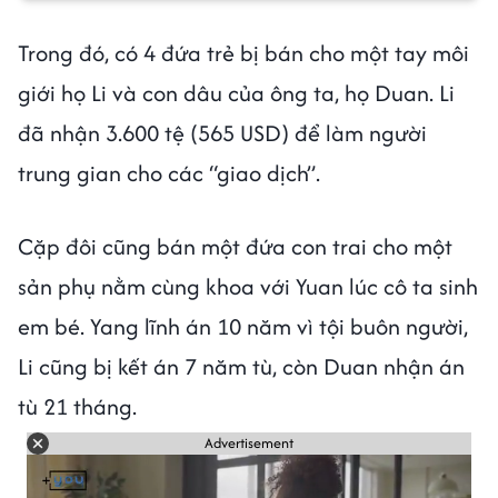
Trong đó, có 4 đứa trẻ bị bán cho một tay môi
giới họ Li và con dâu của ông ta, họ Duan. Li
đã nhận 3.600 tệ (565 USD) để làm người
trung gian cho các “giao dịch”.
Cặp đôi cũng bán một đứa con trai cho một
sản phụ nằm cùng khoa với Yuan lúc cô ta sinh
em bé. Yang lĩnh án 10 năm vì tội buôn người,
Li cũng bị kết án 7 năm tù, còn Duan nhận án
tù 21 tháng.
Advertisement