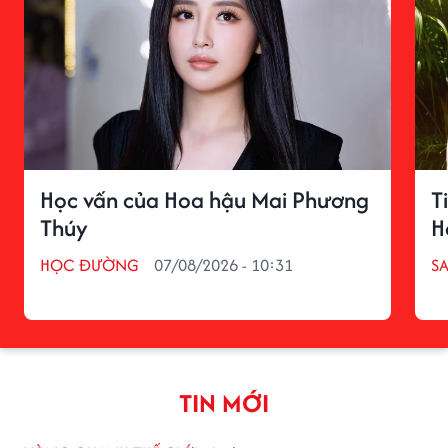
Học vấn của Hoa hậu Mai Phương
T
Thúy
H
HỌC ĐƯỜNG
07/08/2026 - 10:31
S
TIN MỚI