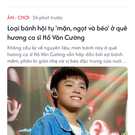
ĂN - CHƠI
24 phút trước
Loại bánh hội tụ 'mặn, ngọt và béo' ở quê
hương ca sĩ Hồ Văn Cường
Không cầu kỳ về nguyên liệu, món bánh này ở quê
hương ca sĩ Hồ Văn Cường vẫn hấp dẫn bởi sợi bánh
mềm, phần bì giòn nhẹ và vị béo đặc trưng của nước
cốt dừa.