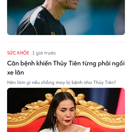
SỨC KHỎE
1 giờ trước
Căn bệnh khiến Thủy Tiên từng phải ngồi
xe lăn
Nên làm gì nếu chẳng may bị bệnh như Thủy Tiên?