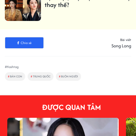
thay thế?
Bài viết
Chia sẻ
Song Long
#Hashtag
#
BÁN CON
#
TRUNG QUỐC
#
BUÔN NGƯỜI
ĐƯỢC QUAN TÂM