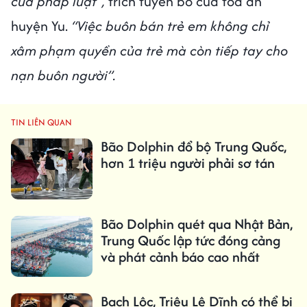
của pháp luật”,
trích tuyên bố của tòa án
huyện Yu.
“Việc buôn bán trẻ em không chỉ
xâm phạm quyền của trẻ mà còn tiếp tay cho
nạn buôn người”.
TIN LIÊN QUAN
Bão Dolphin đổ bộ Trung Quốc,
hơn 1 triệu người phải sơ tán
Bão Dolphin quét qua Nhật Bản,
Trung Quốc lập tức đóng cảng
và phát cảnh báo cao nhất
Bạch Lộc, Triệu Lệ Dĩnh có thể bị