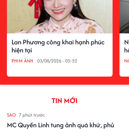
Lan Phương công khai hạnh phúc
N
hiện tại
h
PHIM ẢNH
03/08/2026 - 05:52
N
TIN MỚI
SAO
7 phút trước
MC Quyền Linh tung ảnh quá khứ, phủ