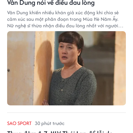
Vân Dung nói về điều đau lòng
Vân Dung khiến nhiều khán giả xúc động khi chia sẻ
cảm xúc sau một phân đoạn trong Mùa Hè Năm Ấy.
Nữ nghệ sĩ thừa nhận điều đau lòng nhất với người
mẹ không phải sự nghèo khó, mà là khi các con phải
chứng kiến những tổn thương trong chính ngôi nhà
của mình.
SAO SPORT
30 phút trước