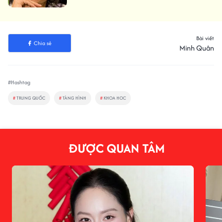
Bài viết
Chia sẻ
Minh Quân
#Hashtag
#
TRUNG QUỐC
#
TÀNG HÌNH
#
KHOA HOC
ĐƯỢC QUAN TÂM