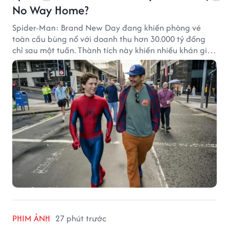
No Way Home?
Spider-Man: Brand New Day đang khiến phòng vé
toàn cầu bùng nổ với doanh thu hơn 30.000 tỷ đồng
chỉ sau một tuần. Thành tích này khiến nhiều khán giả
đặt câu hỏi liệu bộ phim mới của Tom Holland có thể
phá kỷ lục mà No Way Home từng thiết lập hay không.
PHIM ẢNH
27 phút trước