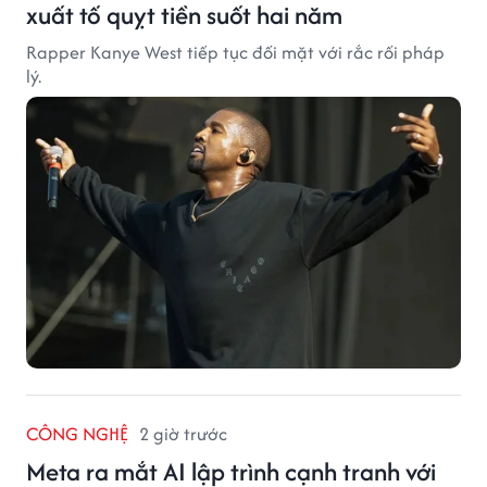
xuất tố quỵt tiền suốt hai năm
Rapper Kanye West tiếp tục đối mặt với rắc rối pháp
lý.
CÔNG NGHỆ
2 giờ trước
Meta ra mắt AI lập trình cạnh tranh với