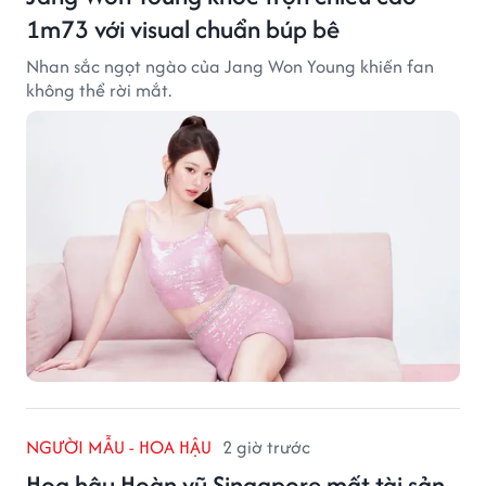
1m73 với visual chuẩn búp bê
Nhan sắc ngọt ngào của Jang Won Young khiến fan
không thể rời mắt.
NGƯỜI MẪU - HOA HẬU
2 giờ trước
Hoa hậu Hoàn vũ Singapore mất tài sản