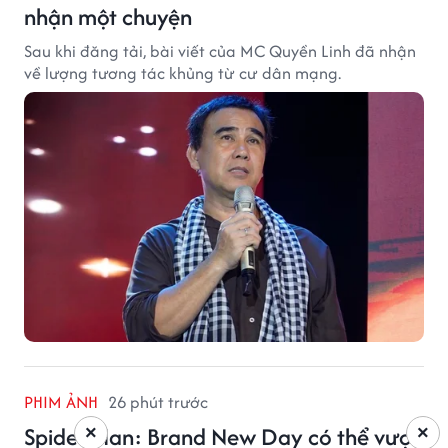
nhận một chuyện
Sau khi đăng tải, bài viết của MC Quyền Linh đã nhận
về lượng tương tác khủng từ cư dân mạng.
PHIM ẢNH
26 phút trước
Spider-Man: Brand New Day có thể vượt
×
×