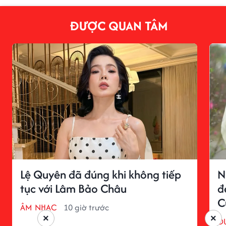
ĐƯỢC QUAN TÂM
Lệ Quyên đã đúng khi không tiếp
N
tục với Lâm Bảo Châu
đ
C
ÂM NHẠC
10 giờ trước
×
×
D