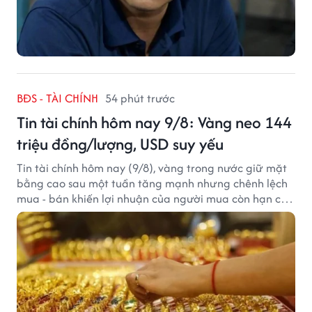
BĐS - TÀI CHÍNH
54 phút trước
Tin tài chính hôm nay 9/8: Vàng neo 144
triệu đồng/lượng, USD suy yếu
Tin tài chính hôm nay (9/8), vàng trong nước giữ mặt
bằng cao sau một tuần tăng mạnh nhưng chênh lệch
mua - bán khiến lợi nhuận của người mua còn hạn chế,
trong khi USD chịu sức ép sau dữ liệu việc làm Mỹ gây
thất vọng.