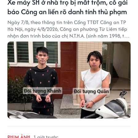
Xe máy SH ở nhà trọ bị mất trộm, cô gái
báo Công an liền rõ danh tính thủ phạm
Ngày 7/8, theo thông tin trên Cổng TTĐT Công an TP
Hà Nội, ngày 4/8/2026, Công an phường Từ Liêm tiếp
nhận đơn trình báo của chị N.T.H.A. (sinh năm 1998, trú
tại phường Từ Liêm) về việc bị kẻ gian lấy trộm chiếc
xe mô tô Honda SH 125i, tại khu nhà trọ nơi đang sinh
sống.
PHIM ẢNH
1 giờ trước