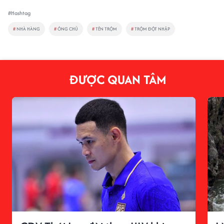
#Hashtag
#
NHÀ HÀNG
#
ÔNG CHỦ
#
TÊN TRỘM
#
TRỘM ĐỘT NHẬP
ĐƯỢC QUAN TÂM