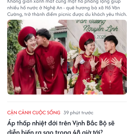
Không gian xanh mát cùng mặt hồ phẳng lặng giúp
nhiều hồ nước ở Nghệ An - quê hương bà xã Hồ Văn
Cường, trở thành điểm picnic được du khách yêu thích.
CẬN CẢNH CUỘC SỐNG
39 phút trước
Áp thấp nhiệt đới trên Vịnh Bắc Bộ sẽ
diễn biến ra sao trong 48 giờ tới?