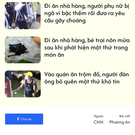
Đi ăn nhà hàng, người phụ nữ bị
ngã vì bậc thềm rồi đưa ra yêu
cầu gây choáng
Đi ăn nhà hàng, bé trai nôn mửa
sau khi phát hiện một thứ trong
món ăn
Vào quán ăn trộm đồ, người đàn
ông bỏ quên một thứ khó tin
Nguồn
Bài viết
Chia sẻ
CNN
Phương An