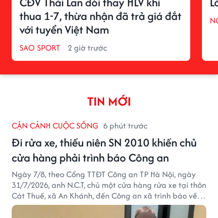
CĐV Thái Lan đòi thay HLV khi
L
thua 1-7, thừa nhận đã trả giá đắt
N
với tuyển Việt Nam
SAO SPORT
2 giờ trước
TIN MỚI
CẬN CẢNH CUỘC SỐNG
6 phút trước
Đi rửa xe, thiếu niên SN 2010 khiến chủ
cửa hàng phải trình báo Công an
Ngày 7/8, theo Cổng TTĐT Công an TP Hà Nội, ngày
31/7/2026, anh N.C.T, chủ một cửa hàng rửa xe tại thôn
Cát Thuế, xã An Khánh, đến Công an xã trình báo về
việc bị mất trộm chiếc xe máy Honda Wave. Trong cốp
xe còn có nhiều giấy tờ cá nhân và khoảng 1,2 triệu