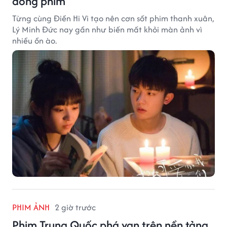
đóng phim
Từng cùng Điền Hi Vi tạo nên cơn sốt phim thanh xuân,
Lý Minh Đức nay gần như biến mất khỏi màn ảnh vì
nhiều ồn ào.
PHIM ẢNH
2 giờ trước
Phim Trung Quốc phá vạn trên nền tảng