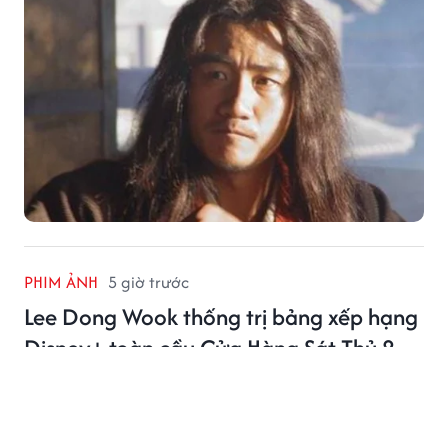
PHIM ẢNH
5 giờ trước
Lee Dong Wook thống trị bảng xếp hạng
Disney+ toàn cầu Cửa Hàng Sát Thủ 2
Lee Dong Wook tiếp tục khẳng định sức hút khi Cửa
Hàng Sát Thủ 2 dẫn đầu Disney+ tại nhiều quốc gia
châu Á.