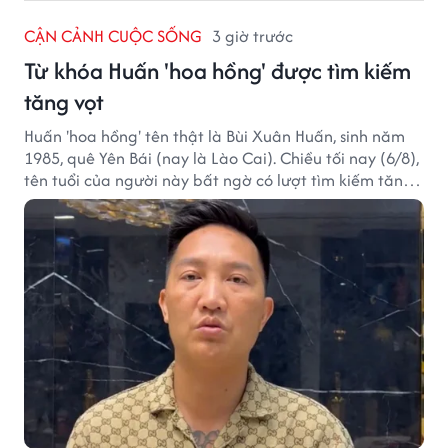
CẬN CẢNH CUỘC SỐNG
3 giờ trước
Từ khóa Huấn 'hoa hồng' được tìm kiếm
tăng vọt
Huấn 'hoa hồng' tên thật là Bùi Xuân Huấn, sinh năm
1985, quê Yên Bái (nay là Lào Cai). Chiều tối nay (6/8),
tên tuổi của người này bất ngờ có lượt tìm kiếm tăng
vọt.