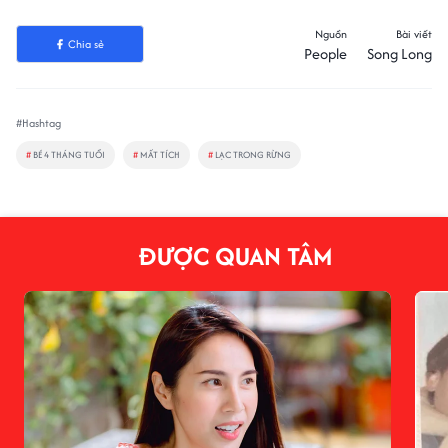
Nguồn
Bài viết
Chia sẻ
People
Song Long
#Hashtag
#
BÉ 4 THÁNG TUỔI
#
MẤT TÍCH
#
LẠC TRONG RỪNG
ĐƯỢC QUAN TÂM