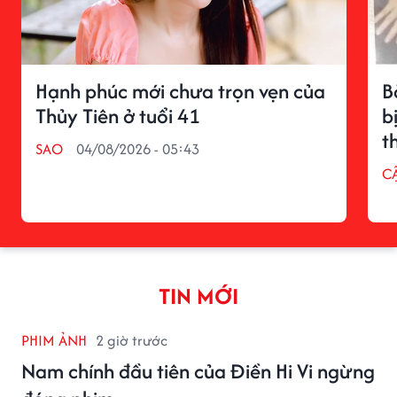
Hạnh phúc mới chưa trọn vẹn của
B
Thủy Tiên ở tuổi 41
b
t
SAO
04/08/2026 - 05:43
C
TIN MỚI
PHIM ẢNH
2 giờ trước
Nam chính đầu tiên của Điền Hi Vi ngừng