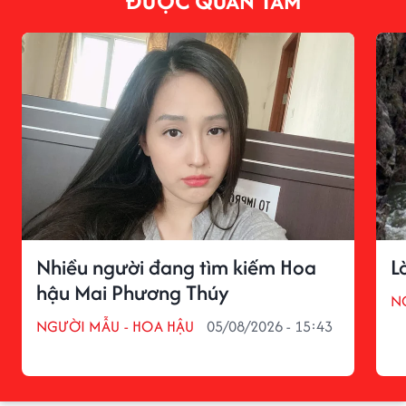
ĐƯỢC QUAN TÂM
Nhiều người đang tìm kiếm Hoa
L
hậu Mai Phương Thúy
N
NGƯỜI MẪU - HOA HẬU
05/08/2026 - 15:43