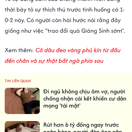
thời bày tỏ sự thích thú trước tình huống có 1-
0-2 này. Có người còn hài hước nói rằng đây
giống như việc “trao đổi quà Giáng Sinh sớm”.
Xem thêm:
Cô dâu đeo vàng phủ kín từ đầu
đến chân và sự thật bất ngờ phía sau
TIN LIÊN QUAN
Đi ngủ không chịu ôm vợ, người
chồng nhận cái kết khiến cư dân
mạng 'tái mặt'
Rút hơn 6 tỷ đồng ngay trước
ngân hàng, người đàn ông gặp