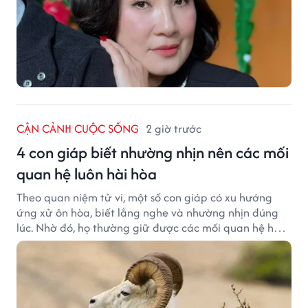
CẬN CẢNH CUỘC SỐNG
2 giờ trước
4 con giáp biết nhường nhịn nên các mối
quan hệ luôn hài hòa
Theo quan niệm tử vi, một số con giáp có xu hướng
ứng xử ôn hòa, biết lắng nghe và nhường nhịn đúng
lúc. Nhờ đó, họ thường giữ được các mối quan hệ hài
hòa và nhận được sự yêu mến từ những người xung
quanh.