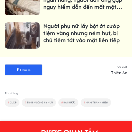
nguy hiểm dẫn đến mất một
mắt
Người phụ nữ lấy bột ớt cướp
tiệm vàng nhưng ném hụt, bị
chủ tiệm tát vào mặt liên tiếp
Bài viết
Chia sẻ
Thiên An
#Hashtag
#
CƯỚP
#
TÌNH HUỐNG HY HỮU
#
HÀI HƯỚC
#
NAM THANH NIÊN