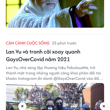
CẬN CẢNH CUỘC SỐNG
55 phút trước
Lan Vu và tranh cãi xoay quanh
GaysOverCovid năm 2021
Lan Vu, nhà sáng lập thương hiệu FabulousMe, trở
thành một trong những người công khai phản đối tài
khoản Instagram ẩn danh @GaysOverCovid vào đầu
năm 2021, trong bối cảnh đại dịch COVID-19 vẫn diễn
biến nghiêm trọng.
×
×