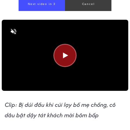
Next video in 1
Cancel
Bật tiếng
Clip: Bị dúi đầu khi cúi lạy bố mẹ chồng, cô
dâu bật dậy tát khách mời bôm bốp