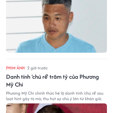
PHIM ẢNH
2 giờ trước
Danh tính 'chú rể' trăm tỷ của Phương
Mỹ Chi
Phương Mỹ Chi chính thức hé lộ danh tính 'chú rể' sau
loạt hint gây tò mò, thu hút sự chú ý lớn từ khán giả.