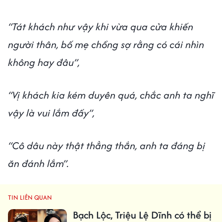
“Tát khách như vậy khi vừa qua cửa khiến
người thân, bố mẹ chồng sợ rằng có cái nhìn
không hay đâu”,
“Vị khách kia kém duyên quá, chắc anh ta nghĩ
vậy là vui lắm đấy”,
“Cô dâu này thật thẳng thắn, anh ta đáng bị
ăn đánh lắm”.
TIN LIÊN QUAN
Bạch Lộc, Triệu Lệ Dĩnh có thể bị