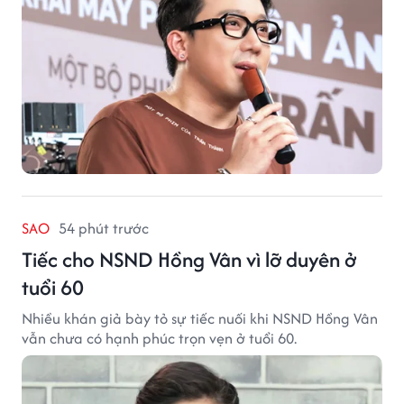
SAO
54 phút trước
Tiếc cho NSND Hồng Vân vì lỡ duyên ở
tuổi 60
Nhiều khán giả bày tỏ sự tiếc nuối khi NSND Hồng Vân
vẫn chưa có hạnh phúc trọn vẹn ở tuổi 60.