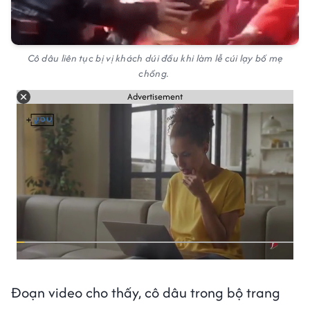
Cô dâu liên tục bị vị khách dúi đầu khi làm lễ cúi lạy bố mẹ
chồng.
Advertisement
Đoạn video cho thấy, cô dâu trong bộ trang