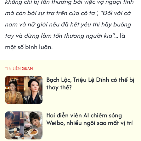
không chỉ bị tổn thương bởi việc vợ ngoại tình
mà còn bởi sự trơ trẽn của cô ta", "Đối với cả
nam và nữ giới nếu đã hết yêu thì hãy buông
tay và đừng làm tổn thương người kia"...
là
một số bình luận.
TIN LIÊN QUAN
Bạch Lộc, Triệu Lệ Dĩnh có thể bị
thay thế?
Hai diễn viên AI chiếm sóng
Weibo, nhiều ngôi sao mất vị trí