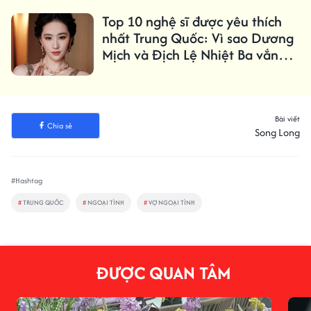
Top 10 nghệ sĩ được yêu thích
nhất Trung Quốc: Vì sao Dương
Mịch và Địch Lệ Nhiệt Ba vắng
mặt?
Bài viết
Chia sẻ
Song Long
#Hashtag
#
TRUNG QUỐC
#
NGOẠI TÌNH
#
VỢ NGOẠI TÌNH
ĐƯỢC QUAN TÂM