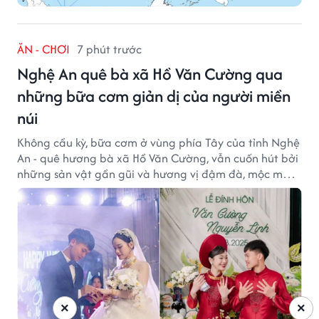
ĂN - CHƠI
7 phút trước
Nghệ An quê bà xã Hồ Văn Cường qua
những bữa cơm giản dị của người miền
núi
Không cầu kỳ, bữa cơm ở vùng phía Tây của tỉnh Nghệ
An - quê hương bà xã Hồ Văn Cường, vẫn cuốn hút bởi
những sản vật gần gũi và hương vị đậm đà, mộc mạc
của núi rừng.
×
×