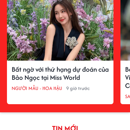
Bất ngờ với thứ hạng dự đoán của
B
Bảo Ngọc tại Miss World
V
C
NGƯỜI MẪU - HOA HẬU
9 giờ trước
S
TIN MỚI