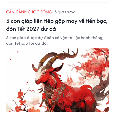
CẬN CẢNH CUỘC SỐNG
3 giờ trước
3 con giáp liên tiếp gặp may về tiền bạc,
đón Tết 2027 dư dả
3 con giáp được dự đoán có vận tài lộc hanh thông,
đón Tết sắp tới dư dả.