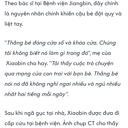
Theo bác sĩ tại Bệnh viện Jiangbin, đây chính
là nguyên nhân chính khiến cậu bé đột quỵ và
liệt tay.
"
Thằng bé đóng cửa sổ và khóa cửa. Chúng
tôi không biết nó làm gì trong đó"
, mẹ của
Xiaobin cho hay. "
Tôi thấy cuộc trò chuyện
qua mạng của con trai với bạn bè. Thằng bé
nói nó đã không nghỉ ngơi nhiều và ngủ nhiều
nhất hai tiếng mỗi ngày".
Sau khi ngã gục tại nhà, Xiaobin được đưa đi
cấp cứu tại bệnh viện. Ảnh chụp CT cho thấy