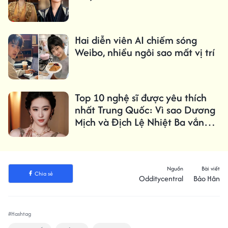
Hai diễn viên AI chiếm sóng
Weibo, nhiều ngôi sao mất vị trí
Top 10 nghệ sĩ được yêu thích
nhất Trung Quốc: Vì sao Dương
Mịch và Địch Lệ Nhiệt Ba vắng
mặt?
Nguồn
Bài viết
Chia sẻ
Odditycentral
Bảo Hân
#Hashtag