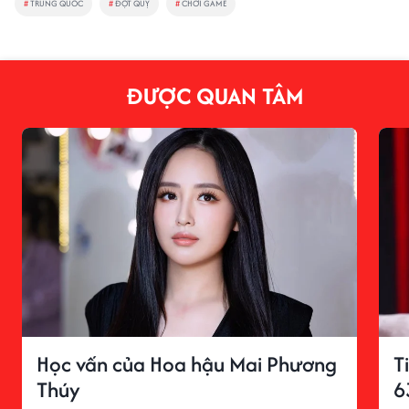
#
TRUNG QUỐC
#
ĐỘT QUỴ
#
CHƠI GAME
ĐƯỢC QUAN TÂM
Học vấn của Hoa hậu Mai Phương
T
Thúy
6