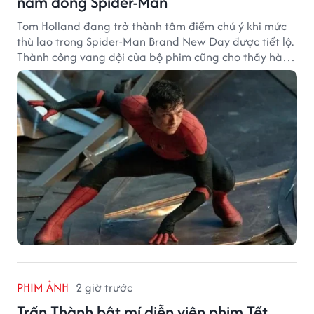
năm đóng Spider-Man
Tom Holland đang trở thành tâm điểm chú ý khi mức
thù lao trong Spider-Man Brand New Day được tiết lộ.
Thành công vang dội của bộ phim cũng cho thấy hành
trình thăng hạng đáng chú ý của nam diễn viên sau
một thập kỷ gắn bó với vai Người Nhện.
PHIM ẢNH
2 giờ trước
Trấn Thành bật mí diễn viên phim Tết