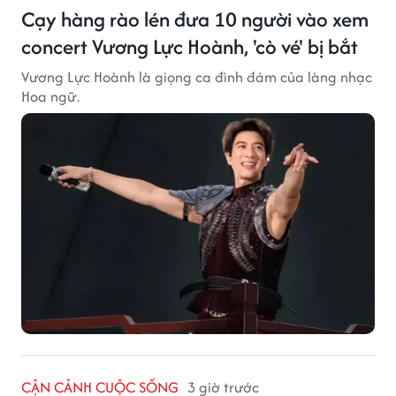
Cạy hàng rào lén đưa 10 người vào xem
concert Vương Lực Hoành, 'cò vé' bị bắt
Vương Lực Hoành là giọng ca đình đám của làng nhạc
Hoa ngữ.
CẬN CẢNH CUỘC SỐNG
3 giờ trước