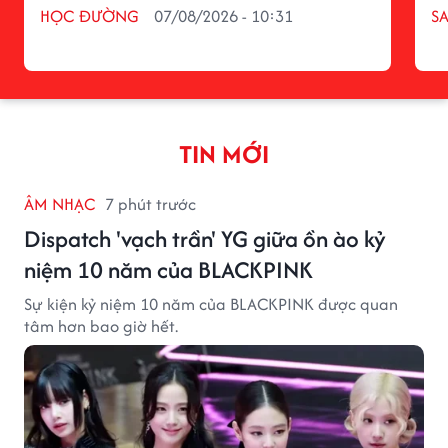
HỌC ĐƯỜNG
07/08/2026 - 10:31
S
TIN MỚI
ÂM NHẠC
7 phút trước
Dispatch 'vạch trần' YG giữa ồn ào kỷ
niệm 10 năm của BLACKPINK
Sự kiện kỷ niệm 10 năm của BLACKPINK được quan
tâm hơn bao giờ hết.