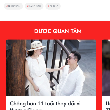
#
NHÌN TRỘM
#
HÀNG XÓM
#
CỤ ÔNG
ĐƯỢC QUAN TÂM
Chồng hơn 11 tuổi thay đổi vì
H