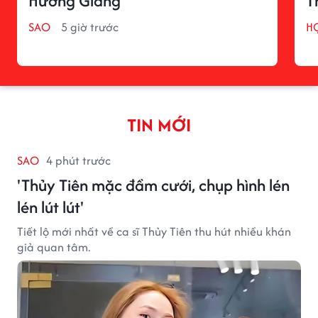
Hương Giang
T
SAO
5 giờ trước
H
TIN MỚI
SAO
4 phút trước
'Thủy Tiên mặc đầm cưới, chụp hình lén
lén lút lút'
Tiết lộ mới nhất về ca sĩ Thủy Tiên thu hút nhiều khán
giả quan tâm.