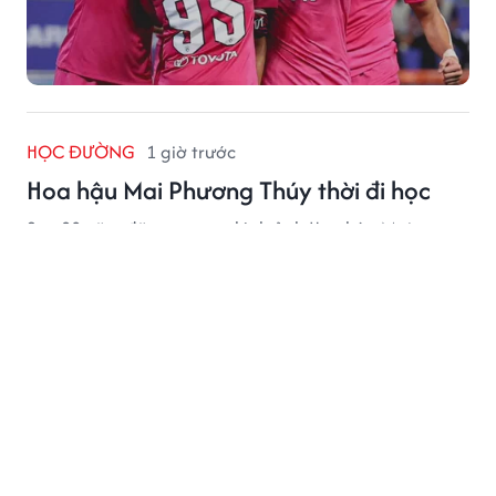
HỌC ĐƯỜNG
1 giờ trước
Hoa hậu Mai Phương Thúy thời đi học
Sau 20 năm đăng quang, hình ảnh Hoa hậu Mai
Phương Thúy thời còn là nữ sinh trường top với thành
tích học tập nổi bật vẫn khiến công chúng tò mò.