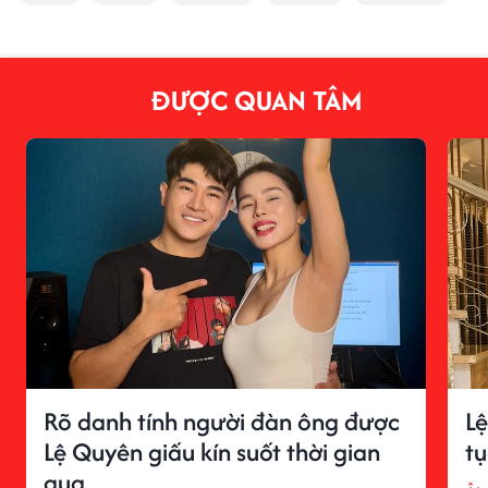
ĐƯỢC QUAN TÂM
Rõ danh tính người đàn ông được
Lệ
Lệ Quyên giấu kín suốt thời gian
t
qua