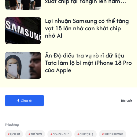
xuất chip tại Yongin lên năm
2029
Lợi nhuận Samsung có thể tăng
vọt 18 lần nhờ cơn khát chip
nhớ AI
Ấn Độ điều tra vụ rò rỉ dữ liệu
Tata làm lộ bí mật iPhone 18 Pro
của Apple
Chia sẻ
Bài viết
#Hashtag
#
LỊCH SỬ
#
THẾ GIỚI
#
CONG NGHE
#
CHUYỆN LẠ
#
XUYÊN KHÔNG