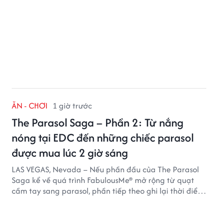
ĂN - CHƠI
1 giờ trước
The Parasol Saga – Phần 2: Từ nắng
nóng tại EDC đến những chiếc parasol
được mua lúc 2 giờ sáng
LAS VEGAS, Nevada – Nếu phần đầu của The Parasol
Saga kể về quá trình FabulousMe® mở rộng từ quạt
cầm tay sang parasol, phần tiếp theo ghi lại thời điểm
sản phẩm được thị trường đón nhận và dần vượt khỏi
công năng che nắng thông thường.