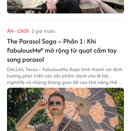
ĂN - CHƠI
2 giờ trước
The Parasol Saga – Phần 1: Khi
FabulousMe® mở rộng từ quạt cầm tay
sang parasol
DALLAS, Texas – FabulousMe được hình thành với định
hướng phát triển các sản phẩm dành cho lễ hội,
nightlife và những không gian đề cao khả năng thể
hiện bản thân. Trong quá trình xây dựng thương hiệu,
quạt cầm tay trở thành dòng sản phẩm tạo được
thành công ban đầu, giúp FabulousMe từng bước mở
rộng mức độ hiện diện trên thị trường.