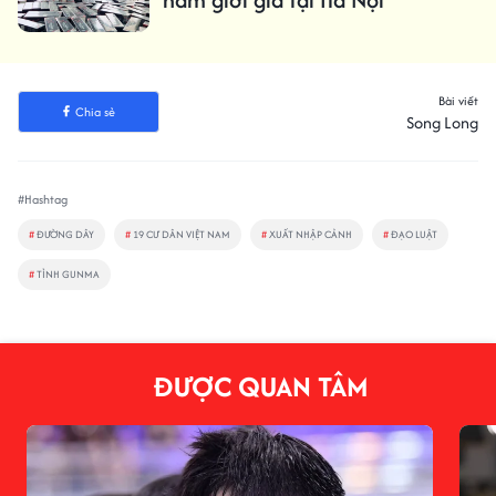
Bài viết
Chia sẻ
Song Long
#Hashtag
#
ĐƯỜNG DÂY
#
19 CƯ DÂN VIỆT NAM
#
XUẤT NHẬP CẢNH
#
ĐẠO LUẬT
#
TỈNH GUNMA
ĐƯỢC QUAN TÂM