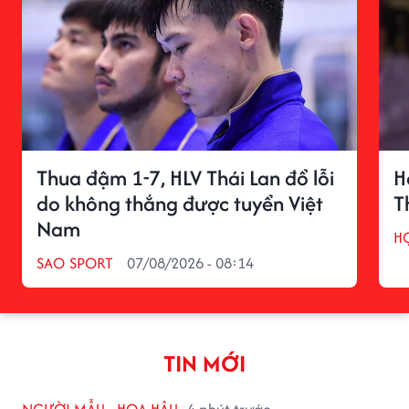
Thua đậm 1-7, HLV Thái Lan đổ lỗi
H
do không thắng được tuyển Việt
T
Nam
H
SAO SPORT
07/08/2026 - 08:14
TIN MỚI