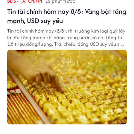
BĐS - TÀI CHÍNH
12 phút trước
Tin tài chính hôm nay 8/8: Vàng bật tăng
mạnh, USD suy yếu
Tin tài chính hôm nay (8/8), thị trường kim loại quý lấy
lại đà tăng mạnh khi vàng trong nước có nơi tăng tới
1,8 triệu đồng/lượng. Trái chiều, đồng USD suy yếu sau
báo cáo việc làm Mỹ kém tích cực.