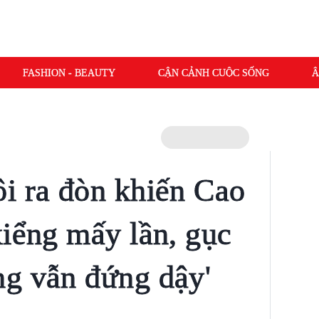
FASHION - BEAUTY
CẬN CẢNH CUỘC SỐNG
Â
i ra đòn khiến Cao
xiểng mấy lần, gục
g vẫn đứng dậy'