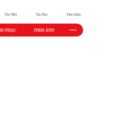
Tin Mới
Tin Hot
Tìm kiếm
M NHẠC
PHIM ẢNH
SAO SPORT