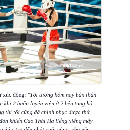
ư xúc động:
"Tôi tưởng hôm nay bản thân
 khi 2 huấn luyện viên ở 2 bên tung hô
ng thì tôi cũng đã chinh phục được thử
a đòn khiến Cao Thái Hà liểng xiểng mấy
 dậy, trụ đến phút cuối cùng, cho nên