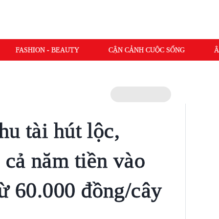
FASHION - BEAUTY
CẬN CẢNH CUỘC SỐNG
Â
hu tài hút lộc,
à cả năm tiền vào
từ 60.000 đồng/cây