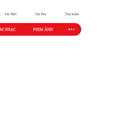
Tin Mới
Tin Hot
Tìm kiếm
M NHẠC
PHIM ẢNH
SAO SPORT