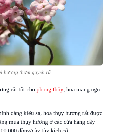
ùi hương thơm quyến rũ
ơng rất tốt cho
phong thủy
, hoa mang ngụ
hình dáng kiêu sa, hoa thụy hương rất được
àng mua thụy hương ở các cửa hàng cây
200.000 đồng/cây tùy kích cỡ.