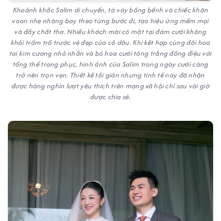
Khoảnh khắc Salim di chuyển, tà váy bồng bềnh và chiếc khăn
voan nhẹ nhàng bay theo từng bước đi, tạo hiệu ứng mềm mại
và đầy chất thơ. Nhiều khách mời có mặt tại đám cưới không
khỏi trầm trồ trước vẻ đẹp của cô dâu. Khi kết hợp cùng đôi hoa
tai kim cương nhỏ nhắn và bó hoa cưới tông trắng đồng điệu với
tổng thể trang phục, hình ảnh của Salim trong ngày cưới càng
trở nên trọn vẹn. Thiết kế tối giản nhưng tinh tế này đã nhận
được hàng nghìn lượt yêu thích trên mạng xã hội chỉ sau vài giờ
được chia sẻ.