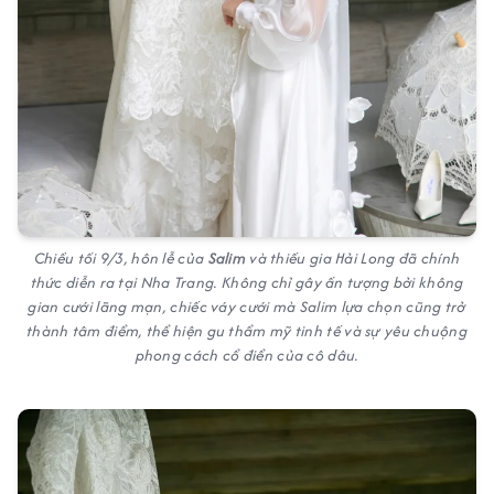
Chiều tối 9/3, hôn lễ của
Salim
và thiếu gia Hải Long đã chính
thức diễn ra tại Nha Trang. Không chỉ gây ấn tượng bởi không
gian cưới lãng mạn, chiếc váy cưới mà Salim lựa chọn cũng trở
thành tâm điểm, thể hiện gu thẩm mỹ tinh tế và sự yêu chuộng
phong cách cổ điển của cô dâu.