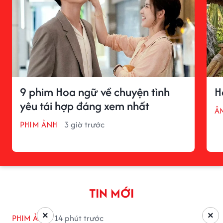
9 phim Hoa ngữ về chuyện tình
H
yêu tái hợp đáng xem nhất
Â
PHIM ẢNH
3 giờ trước
TIN MỚI
×
×
PHIM ẢNH
14 phút trước