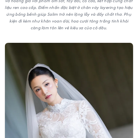
và hoàng gia với phom ôm sát, tay dài, cổ cao, kết hợp cùng chất
liệu ren cao cấp. Điểm nhấn đặc biệt ở chân váy layering tạo hiệu
ứng bồng bềnh giúp Salim trở nên lộng lẫy và đầy chất thơ. Phụ
kiện đi kèm như khăn voan dài, hoa cưới tông trắng tinh khôi
càng làm tôn lên vẻ kiêu sa của cô dâu.