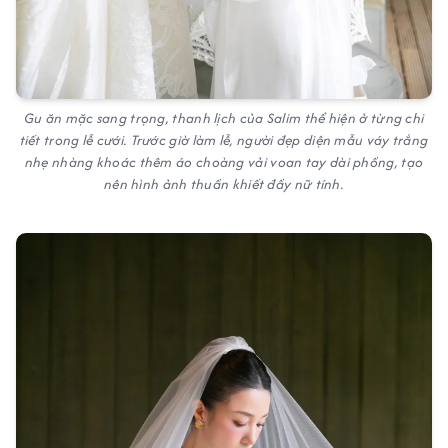
Gu ăn mặc sang trọng, thanh lịch của Salim thể hiện ở từng chi
tiết trong lễ cưới. Trước giờ làm lễ, người đẹp diện mẫu váy trắng
nhẹ nhàng khoác thêm áo choàng vải voan tay dài phồng, tạo
nên hình ảnh thuần khiết đầy nữ tính.