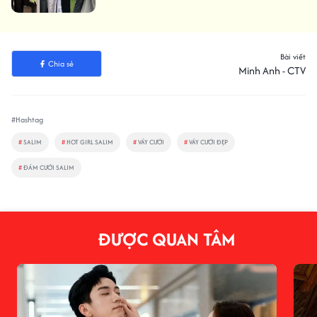
Bài viết
Chia sẻ
Minh Anh - CTV
#Hashtag
#
SALIM
#
HOT GIRL SALIM
#
VÁY CƯỚI
#
VÁY CƯỚI ĐẸP
#
ĐÁM CƯỚI SALIM
ĐƯỢC QUAN TÂM