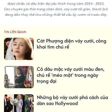
được nhiều cô dâu hiện đại yêu thích trong năm 2024 - 2025.
Các chuyên gia thời trang nhận định, váy cưới tối giản, thanh lịch
đang dần thay thế cho những thiết kế cầu kỳ, rườm rà trước đây.
TIN LIÊN QUAN
Cát Phượng diện váy cưới, công
khai tìm chú rể
Cô dâu mặc váy cưới màu đen,
chú rể 'méo mặt' trong ngày
trọng đại
Những bộ váy cưới phá cách của
dàn sao Hollywood