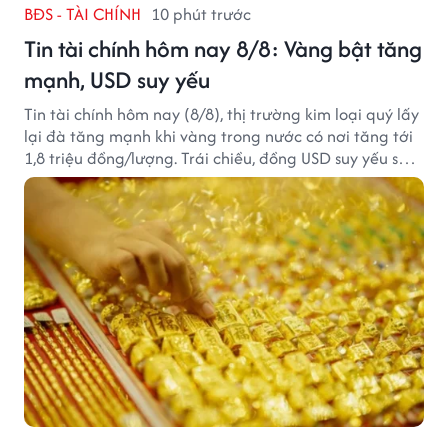
BĐS - TÀI CHÍNH
10 phút trước
Tin tài chính hôm nay 8/8: Vàng bật tăng
mạnh, USD suy yếu
Tin tài chính hôm nay (8/8), thị trường kim loại quý lấy
lại đà tăng mạnh khi vàng trong nước có nơi tăng tới
1,8 triệu đồng/lượng. Trái chiều, đồng USD suy yếu sau
báo cáo việc làm Mỹ kém tích cực.