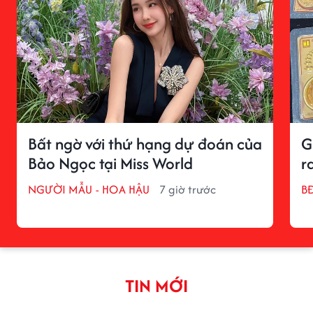
Bất ngờ với thứ hạng dự đoán của
G
Bảo Ngọc tại Miss World
r
NGƯỜI MẪU - HOA HẬU
7 giờ trước
BĐ
TIN MỚI