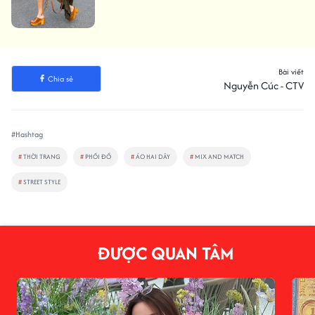
Bài viết
Chia sẻ
Nguyễn Cúc - CTV
#Hashtag
#
THỜI TRANG
#
PHỐI ĐỒ
#
ÁO HAI DÂY
#
MIX AND MATCH
#
STREET STYLE
ĐƯỢC QUAN TÂM