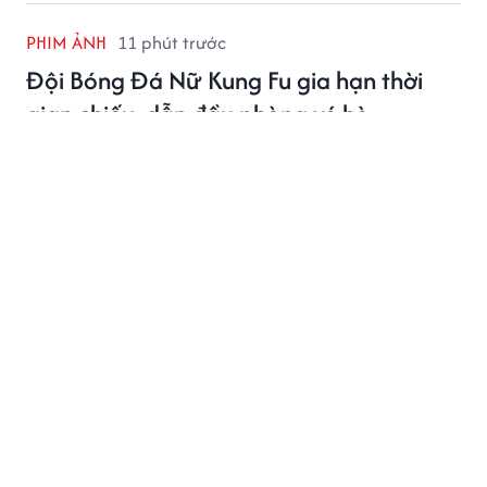
PHIM ẢNH
11 phút trước
Đội Bóng Đá Nữ Kung Fu gia hạn thời
gian chiếu, dẫn đầu phòng vé hè
Đội Bóng Đá Nữ Kung Fu được gia hạn chiếu đến 10/9
sau khi đạt 2,235 tỷ nhân dân tệ, dẫn đầu mùa phim
hè 2026.