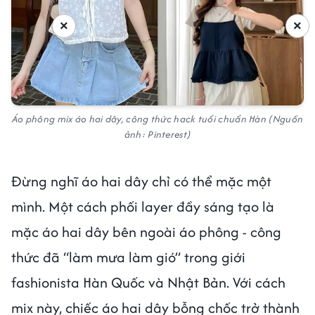
×
×
Áo phông mix áo hai dây, công thức hack tuổi chuẩn Hàn (Nguồn
ảnh: Pinterest)
Đừng nghĩ áo hai dây chỉ có thể mặc một
mình. Một cách phối layer đầy sáng tạo là
mặc áo hai dây bên ngoài áo phông - công
thức đã “làm mưa làm gió” trong giới
fashionista Hàn Quốc và Nhật Bản. Với cách
mix này, chiếc áo hai dây bỗng chốc trở thành