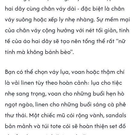
hai dây cùng chân váy dài - đặc biệt là chân
váy suông hoặc xếp ly nhẹ nhàng. Sự mềm mại
của chân váy cộng hưởng với nét tối giản, tinh
tế của áo hai dây sẽ tạo nên tổng thể rất "nữ
tính mà không bánh bèo".
Bạn có thể chọn váy lụa, voan hoặc thậm chí
là vải linen tùy theo hoàn cảnh: lụa cho tiệc
nhẹ sang trọng, voan cho những buổi hẹn hò
ngọt ngào, linen cho những buổi sáng cà phê
thư thái. Một chiếc mũ cói rộng vành, sandals
bản mảnh và túi tote cói sẽ hoàn thiện set đồ