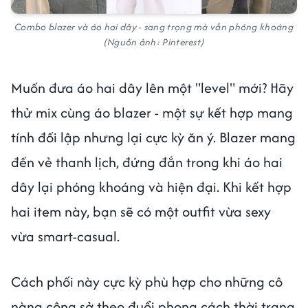
Combo blazer và áo hai dây - sang trọng mà vẫn phóng khoáng
(Nguồn ảnh: Pinterest)
Muốn đưa áo hai dây lên một "level" mới? Hãy
thử mix cùng áo blazer - một sự kết hợp mang
tính đối lập nhưng lại cực kỳ ăn ý. Blazer mang
đến vẻ thanh lịch, đứng đắn trong khi áo hai
dây lại phóng khoáng và hiện đại. Khi kết hợp
hai item này, bạn sẽ có một outfit vừa sexy
vừa smart-casual.
Cách phối này cực kỳ phù hợp cho những cô
nàng công sở theo đuổi phong cách thời trang