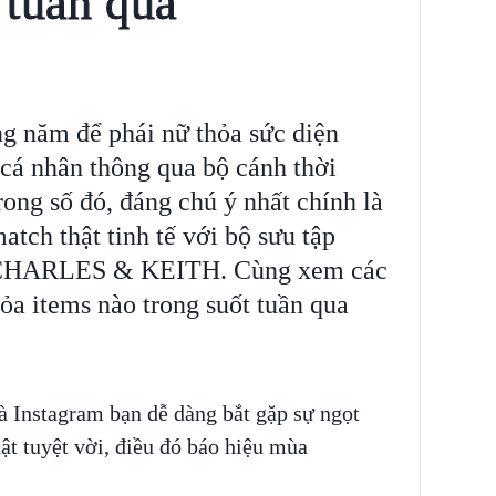
 tuần qua
ong năm để phái nữ thỏa sức diện
cá nhân thông qua bộ cánh thời
ong số đó, đáng chú ý nhất chính là
tch thật tinh tế với bộ sưu tập
hà CHARLES & KEITH. Cùng xem các
tỏa items nào trong suốt tuần qua
 Instagram bạn dễ dàng bắt gặp sự ngọt
t tuyệt vời, điều đó báo hiệu mùa