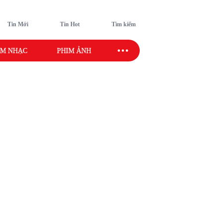
Tin Mới
Tin Hot
Tìm kiếm
M NHẠC
PHIM ẢNH
SAO SPORT