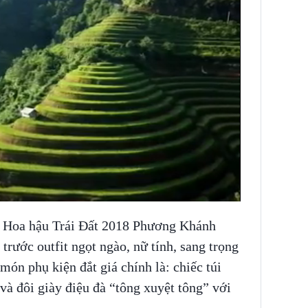
, Hoa hậu Trái Đất 2018 Phương Khánh
trước outfit ngọt ngào, nữ tính, sang trọng
món phụ kiện đắt giá chính là: chiếc túi
và đôi giày điệu đà “tông xuyệt tông” với