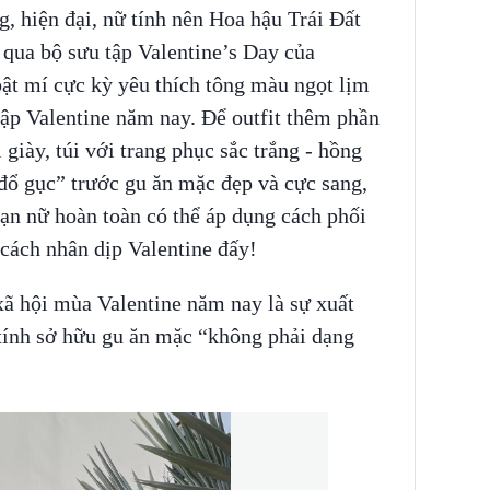
g, hiện đại, nữ tính nên Hoa hậu Trái Đất
qua bộ sưu tập Valentine’s Day của
mí cực kỳ yêu thích tông màu ngọt lịm
 tập Valentine năm nay. Để outfit thêm phần
giày, túi với trang phục sắc trắng - hồng
ổ gục” trước gu ăn mặc đẹp và cực sang,
ạn nữ hoàn toàn có thể áp dụng cách phối
cách nhân dịp Valentine đấy!
xã hội mùa Valentine năm nay là sự xuất
tính sở hữu gu ăn mặc “không phải dạng