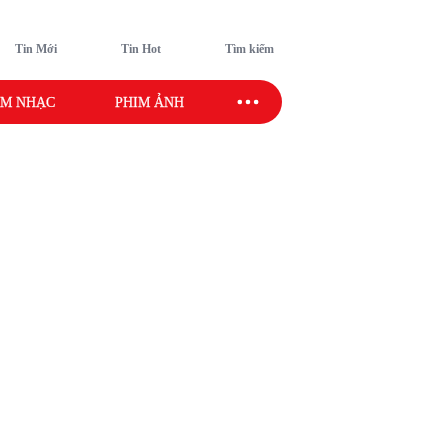
Tin Mới
Tin Hot
Tìm kiếm
M NHẠC
PHIM ẢNH
SAO SPORT