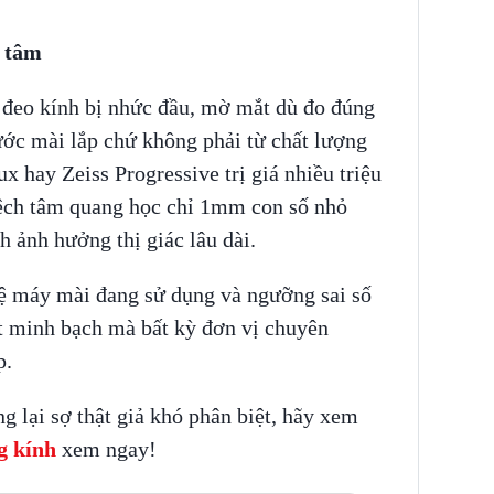
h tâm
p đeo kính bị nhức đầu, mờ mắt dù đo đúng
bước mài lắp chứ không phải từ chất lượng
ux hay Zeiss Progressive trị giá nhiều triệu
lệch tâm quang học chỉ 1mm con số nhỏ
h ảnh hưởng thị giác lâu dài.
ệ máy mài đang sử dụng và ngưỡng sai số
ật minh bạch mà bất kỳ đơn vị chuyên
p.
 lại sợ thật giả khó phân biệt, hãy xem
g kính
xem ngay!