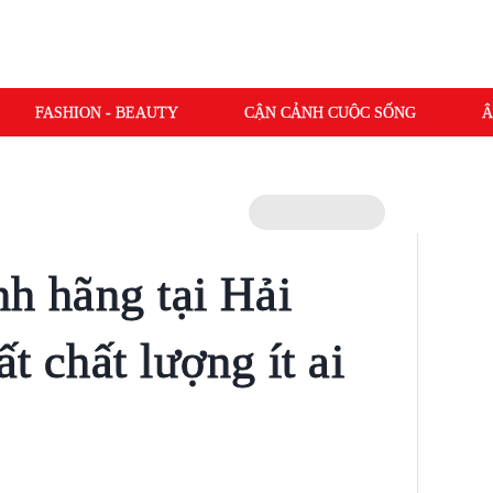
FASHION - BEAUTY
CẬN CẢNH CUỘC SỐNG
Â
nh hãng tại Hải
t chất lượng ít ai