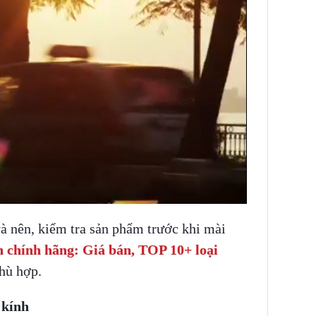
à nên, kiểm tra sản phẩm trước khi mài
n chính hãng: Giá bán, TOP 10+ loại
hù hợp.
 kính