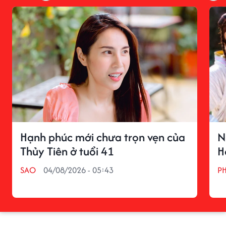
Hạnh phúc mới chưa trọn vẹn của
N
Thủy Tiên ở tuổi 41
H
SAO
04/08/2026 - 05:43
P