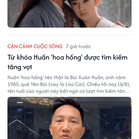
CẬN CẢNH CUỘC SỐNG
7 giờ trước
Từ khóa Huấn 'hoa hồng' được tìm kiếm
tăng vọt
Huấn 'hoa hồng' tên thật là Bùi Xuân Huấn, sinh năm
1985, quê Yên Bái (nay là Lào Cai). Chiều tối nay (6/8),
tên tuổi của người này bất ngờ có lượt tìm kiếm tăng
vọt.