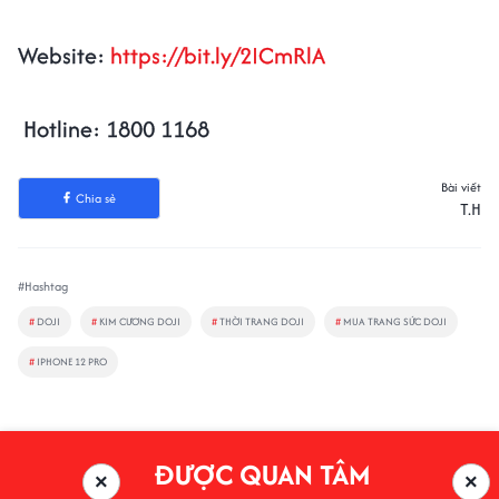
Website:
https://bit.ly/2ICmRlA
Hotline: 1800 1168
Bài viết
Chia sẻ
T.H
#Hashtag
#
DOJI
#
KIM CƯƠNG DOJI
#
THỜI TRANG DOJI
#
MUA TRANG SỨC DOJI
#
IPHONE 12 PRO
ĐƯỢC QUAN TÂM
×
×