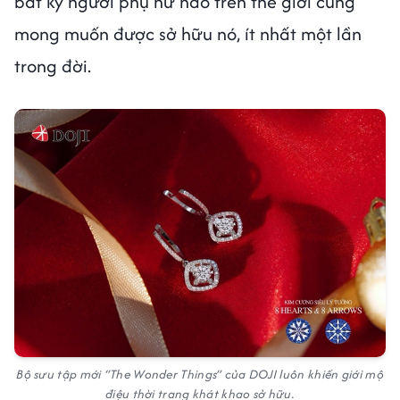
bất kỳ người phụ nữ nào trên thế giới cũng
mong muốn được sở hữu nó, ít nhất một lần
trong đời.
Bộ sưu tập mới “The Wonder Things” của DOJI luôn khiến giới mộ
điệu thời trang khát khao sở hữu.