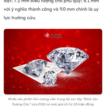
đạt; 7.2 mm biểu tượng cho phú quý; 8.1 mm
với ý nghĩa thành công và 9.0 mm chính là uy
lực trường cửu.
Nhiều sản phẩm kim cương viên trong bộ sưu tập “Bách Lộc
Trường Cửu” của DOJI có mức giá chỉ từ 18 triệu đồng.