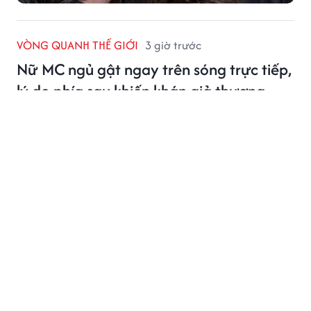
VÒNG QUANH THẾ GIỚI
3 giờ trước
Nữ MC ngủ gật ngay trên sóng trực tiếp,
lý do phía sau khiến khán giả thương
cảm
Khoảnh khắc nữ MC ngủ gật ngay trước máy quay
được phát sóng trực tiếp trở thành tâm điểm trên
mạng xã hội.