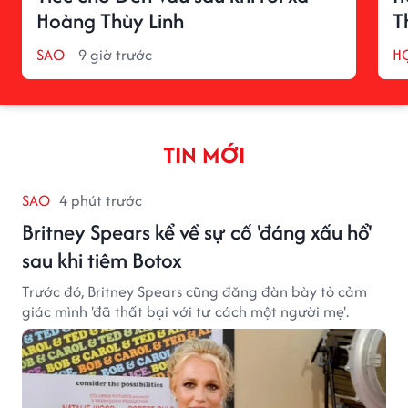
Hoàng Thùy Linh
T
SAO
9 giờ trước
H
TIN MỚI
SAO
4 phút trước
Britney Spears kể về sự cố 'đáng xấu hổ'
sau khi tiêm Botox
Trước đó, Britney Spears cũng đăng đàn bày tỏ cảm
giác mình 'đã thất bại với tư cách một người mẹ'.