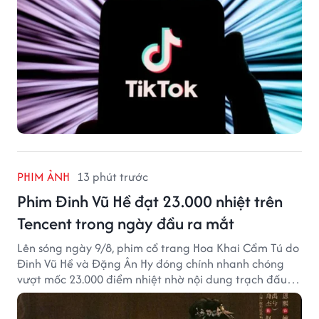
PHIM ẢNH
13 phút trước
Phim Đinh Vũ Hề đạt 23.000 nhiệt trên
Tencent trong ngày đầu ra mắt
Lên sóng ngày 9/8, phim cổ trang Hoa Khai Cẩm Tú do
Đinh Vũ Hề và Đặng Ân Hy đóng chính nhanh chóng
vượt mốc 23.000 điểm nhiệt nhờ nội dung trạch đấu
cuốn hút.