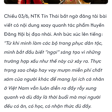
Chiều 03/6, NTK Tín Thái bất ngờ đăng tải bài
viết có nội dung xoay quanh tác phẩm Huyền
Đăng Hội bị đạo nhái. Anh bức xúc lên tiếng:
“Từ khi mình làm các bộ trang phục dân tộc,
mình bắt đầu biết “ngại” sáng tạo vì những
trường hợp xấu như thế này cứ xảy ra. Thực
trạng sao chép hay vay mượn miễn phí chất
xám của người khác để mang lợi ích cá nhân
ở Việt Nam vẫn luôn diễn ra đầy rẫy xung
quanh và dù đây là thời buổi mà mọi người
đều có ăn, có học, có nhận thức đủ đầy.