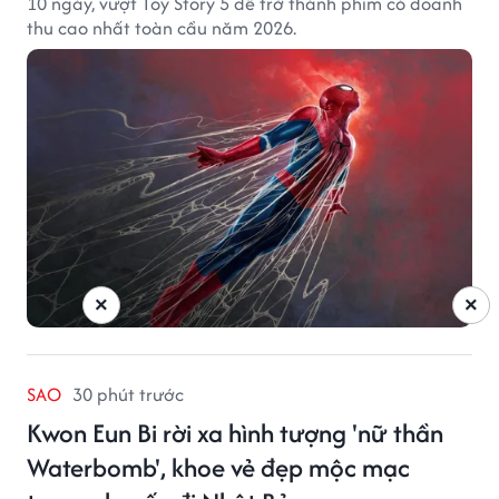
10 ngày, vượt Toy Story 5 để trở thành phim có doanh
thu cao nhất toàn cầu năm 2026.
×
×
SAO
30 phút trước
Kwon Eun Bi rời xa hình tượng 'nữ thần
Waterbomb', khoe vẻ đẹp mộc mạc