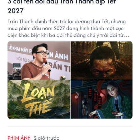
3 cái tên đối đầu Trấn Thành dịp Tết
2027
Trấn Thành chính thức trở lại đường đua Tết, nhưng
mùa phim đầu năm 2027 đang hình thành một cục
diện khác biệt khi ba đối thủ đáng chú ý trải dài từ
chiến tranh, võ hiệp đến kinh dị cung đấu.
PHIM ẢNH
2 giờ trước