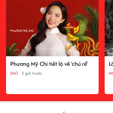
Phương Mỹ Chi tiết lộ về 'chú rể'
L
SAO
2 giờ trước
N