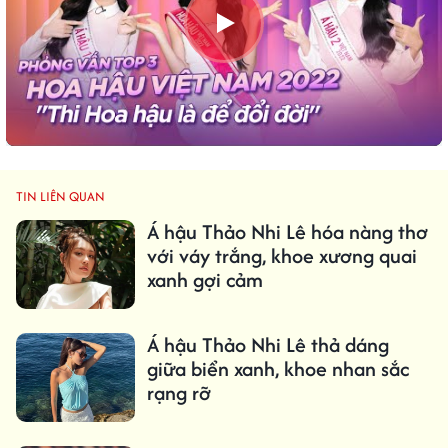
TIN LIÊN QUAN
Á hậu Thảo Nhi Lê hóa nàng thơ
với váy trắng, khoe xương quai
xanh gợi cảm
Á hậu Thảo Nhi Lê thả dáng
giữa biển xanh, khoe nhan sắc
rạng rỡ