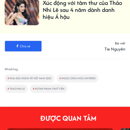
Xúc động với tâm thư của Thảo
Nhi Lê sau 4 năm dành danh
hiệu Á hậu
Bài viết
Chia sẻ
Tie Nguyên
#Hashtag
#
HOA HẬU HOÀN VŨ VIỆT NAM 2022
#
NGỌC CHÂU MISS UNIVERSE
#
THAO NHI LE
#
HUỲNH PHẠM THUỶ TIÊN
ĐƯỢC QUAN TÂM