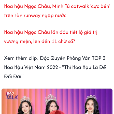
Hoa hậu Ngọc Châu, Minh Tú catwalk 'cực bén'
trên sàn runway ngập nước
Hoa hậu Ngọc Châu lần đầu tiết lộ giá trị
vương miện, lên đến 11 chữ số?
Xem thêm clip: Độc Quyền Phỏng Vấn TOP 3
Hoa Hậu Việt Nam 2022 - "Thi Hoa Hậu Là Để
Đổi Đời"