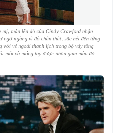
ma mị, màn lên đồ của Cindy Crawford nhận
 ngỡ ngàng vì độ chân thật, sắc nét đến từng
g với vẻ ngoài thanh lịch trong bộ váy tông
 đôi môi và móng tay được nhấn gam màu đỏ