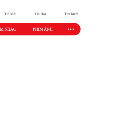
Tin Mới
Tin Hot
Tìm kiếm
M NHẠC
PHIM ẢNH
SAO SPORT