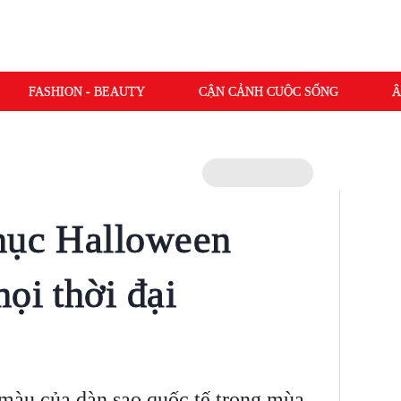
FASHION - BEAUTY
CẬN CẢNH CUỘC SỐNG
Â
hục Halloween
ọi thời đại
màu của dàn sao quốc tế trong mùa