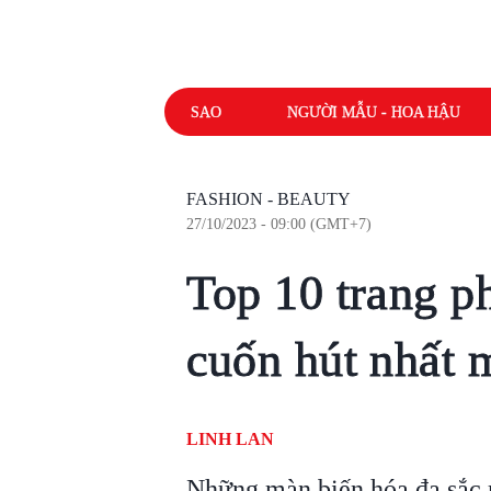
SAO
NGƯỜI MẪU - HOA HẬU
FASHION - BEAUTY
27/10/2023 - 09:00 (GMT+7)
Top 10 trang p
cuốn hút nhất m
LINH LAN
Những màn biến hóa đa sắc 