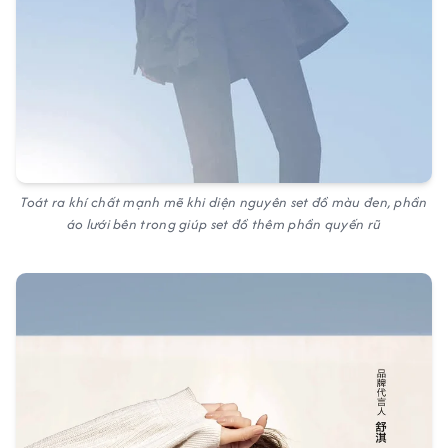
Toát ra khí chất mạnh mẽ khi diện nguyên set đồ màu đen, phần
áo lưới bên trong giúp set đồ thêm phần quyến rũ