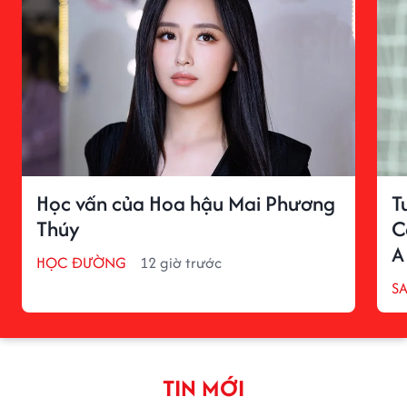
Học vấn của Hoa hậu Mai Phương
T
Thúy
C
A
HỌC ĐƯỜNG
12 giờ trước
S
TIN MỚI