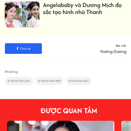
Angelababy và Dương Mịch đọ
sắc tạo hình nhà Thanh
Bài viết
Chia sẻ
Hướng Dương
#Hashtag
#
THƯ KỲ GỢI CẢM
#
THƯ KỲ MẶC ĐẸP
#
SAO HOA NGỮ
ĐƯỢC QUAN TÂM