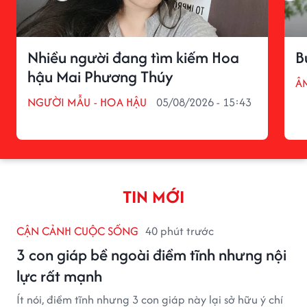
Nhiều người đang tìm kiếm Hoa
B
hậu Mai Phương Thúy
Â
NGƯỜI MẪU - HOA HẬU
05/08/2026 - 15:43
TIN MỚI
CẬN CẢNH CUỘC SỐNG
40 phút trước
3 con giáp bề ngoài điềm tĩnh nhưng nội
lực rất mạnh
Ít nói, điềm tĩnh nhưng 3 con giáp này lại sở hữu ý chí