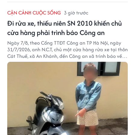
CẬN CẢNH CUỘC SỐNG
3 giờ trước
Đi rửa xe, thiếu niên SN 2010 khiến chủ
cửa hàng phải trình báo Công an
Ngày 7/8, theo Cổng TTĐT Công an TP Hà Nội, ngày
31/7/2026, anh N.C.T, chủ một cửa hàng rửa xe tại thôn
Cát Thuế, xã An Khánh, đến Công an xã trình báo về
việc bị mất trộm chiếc xe máy Honda Wave. Trong cốp
xe còn có nhiều giấy tờ cá nhân và khoảng 1,2 triệu
đồng tiền mặt.