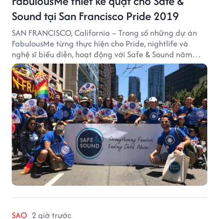
FabulousMe thiết kế quạt cho Safe &
Sound tại San Francisco Pride 2019
SAN FRANCISCO, California – Trong số những dự án
FabulousMe từng thực hiện cho Pride, nightlife và
nghệ sĩ biểu diễn, hoạt động với Safe & Sound năm
2019 mang một bối cảnh khác biệt. Safe & Sound là tổ
chức phi lợi nhuận tại San Francisco hoạt động trong
lĩnh vực phòng ngừa bạo hành trẻ em, hỗ trợ gia đình
và xây dựng môi trường an toàn cho trẻ em.
SAO
2 giờ trước