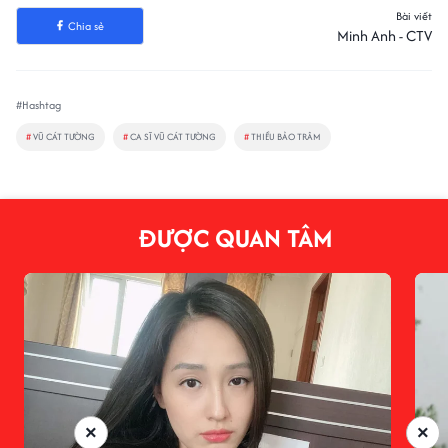
Bài viết
Chia sẻ
Minh Anh - CTV
#Hashtag
#
VŨ CÁT TƯỜNG
#
CA SĨ VŨ CÁT TƯỜNG
#
THIỀU BẢO TRÂM
ĐƯỢC QUAN TÂM
×
×