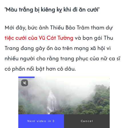
'Màu trắng bị kiêng kỵ khi đi ăn cưới'
Mới đây, bức ảnh Thiều Bảo Trâm tham dự
tiệc cưới của Vũ Cát Tường
và bạn gái Thu
Trang đang gây ồn ào trên mạng xã hội vì
nhiều người cho rằng trang phục của nữ ca sĩ
có phần nổi bật hơn cô dâu.
Next video in 1
Cancel