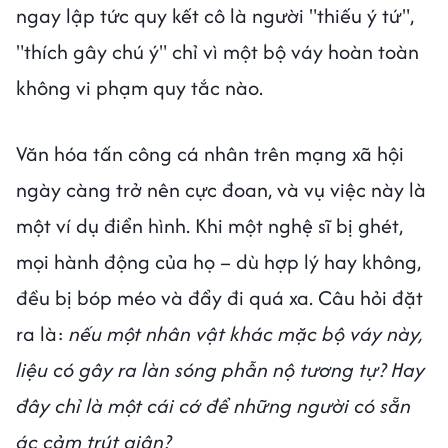
ngay lập tức quy kết cô là người "thiếu ý tứ",
"thích gây chú ý" chỉ vì một bộ váy hoàn toàn
không vi phạm quy tắc nào.
Văn hóa tấn công cá nhân trên mạng xã hội
ngày càng trở nên cực đoan, và vụ việc này là
một ví dụ điển hình. Khi một nghệ sĩ bị ghét,
mọi hành động của họ – dù hợp lý hay không,
đều bị bóp méo và đẩy đi quá xa. Câu hỏi đặt
ra là:
nếu một nhân vật khác mặc bộ váy này,
liệu có gây ra làn sóng phẫn nộ tương tự? Hay
đây chỉ là một cái cớ để những người có sẵn
ác cảm trút giận?