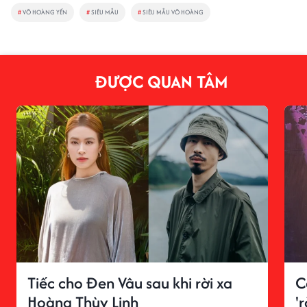
#
VÕ HOÀNG YẾN
#
SIÊU MẪU
#
SIÊU MẪU VÕ HOÀNG
ĐƯỢC QUAN TÂM
Tiếc cho Đen Vâu sau khi rời xa
C
Hoàng Thùy Linh
'