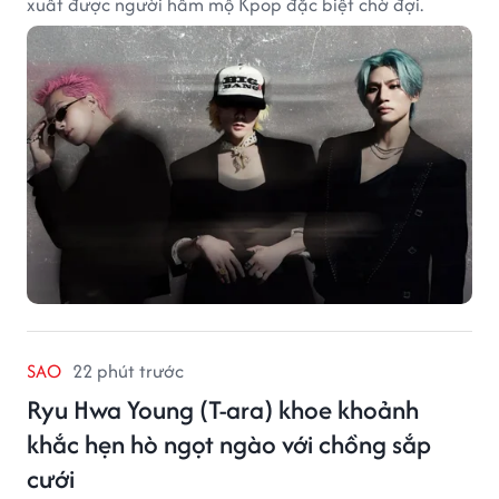
xuất được người hâm mộ Kpop đặc biệt chờ đợi.
SAO
22 phút trước
Ryu Hwa Young (T-ara) khoe khoảnh
khắc hẹn hò ngọt ngào với chồng sắp
cưới