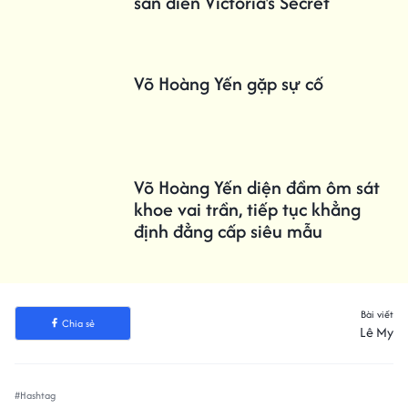
sàn diễn Victoria's Secret
Võ Hoàng Yến gặp sự cố
Võ Hoàng Yến diện đầm ôm sát
khoe vai trần, tiếp tục khẳng
định đẳng cấp siêu mẫu
Bài viết
Chia sẻ
Lê My
#Hashtag