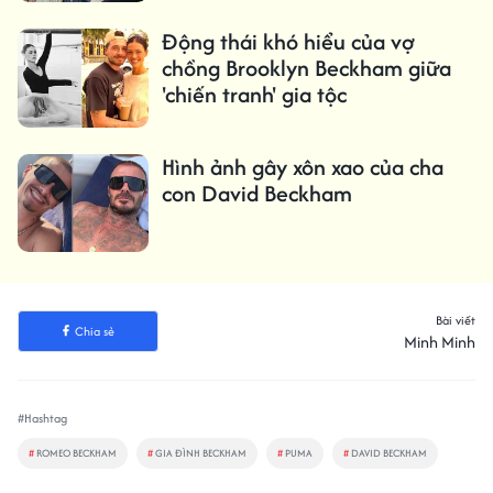
Động thái khó hiểu của vợ
chồng Brooklyn Beckham giữa
'chiến tranh' gia tộc
Hình ảnh gây xôn xao của cha
con David Beckham
Bài viết
Chia sẻ
Minh Minh
#Hashtag
#
ROMEO BECKHAM
#
GIA ĐÌNH BECKHAM
#
PUMA
#
DAVID BECKHAM