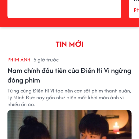
P
TIN MỚI
PHIM ẢNH
5 giờ trước
Nam chính đầu tiên của Điền Hi Vi ngừng
đóng phim
Từng cùng Điền Hi Vi tạo nên cơn sốt phim thanh xuân,
Lý Minh Đức nay gần như biến mất khỏi màn ảnh vì
nhiều ồn ào.