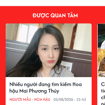
ĐƯỢC QUAN TÂM
Nhiều người đang tìm kiếm Hoa
C
hậu Mai Phương Thúy
t
c
NGƯỜI MẪU - HOA HẬU
05/08/2026 - 15:43
n