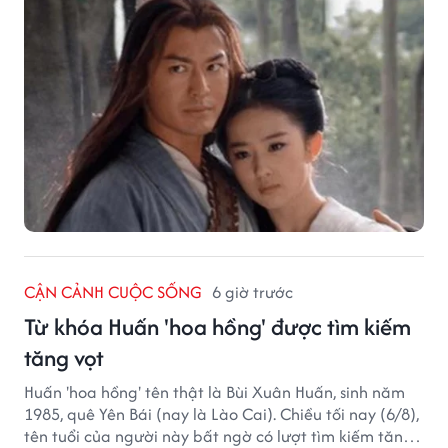
CẬN CẢNH CUỘC SỐNG
6 giờ trước
Từ khóa Huấn 'hoa hồng' được tìm kiếm
tăng vọt
Huấn 'hoa hồng' tên thật là Bùi Xuân Huấn, sinh năm
1985, quê Yên Bái (nay là Lào Cai). Chiều tối nay (6/8),
tên tuổi của người này bất ngờ có lượt tìm kiếm tăng