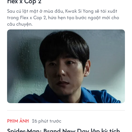
Flex x Cop 2
Sau cú lật mặt ở mùa đầu, Kwak Si Yang sẽ tái xuất
trong Flex x Cop 2, hứa hẹn tạo bước ngoặt mới cho
câu chuyện.
PHIM ẢNH
26 phút trước
Spider-Man: Brand New Day lập kỳ tích,