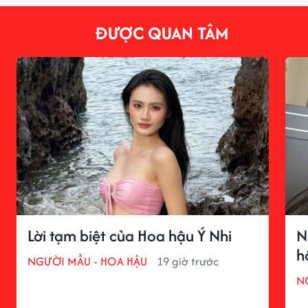
ĐƯỢC QUAN TÂM
Lời tạm biệt của Hoa hậu Ý Nhi
N
h
NGƯỜI MẪU - HOA HẬU
19 giờ trước
N