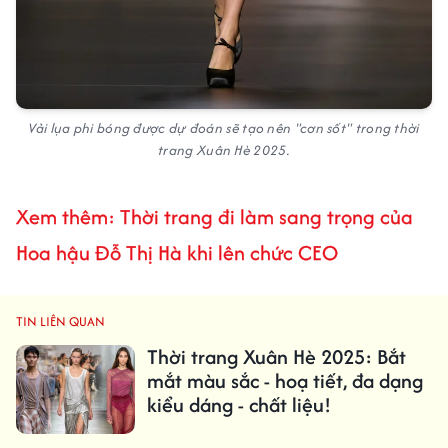
Vải lụa phi bóng được dự đoán sẽ tạo nên "cơn sốt" trong thời
trang Xuân Hè 2025.
Xem thêm: Thời trang đi làm sang trọng của
Hoa hậu Đỗ Thị Hà khi lên chức CEO
TIN LIÊN QUAN
Thời trang Xuân Hè 2025: Bắt
mắt màu sắc - hoạ tiết, đa dạng
kiểu dáng - chất liệu!