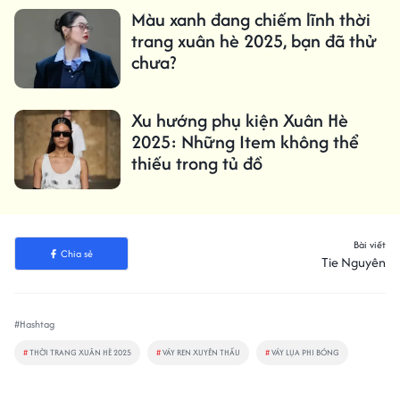
Màu xanh đang chiếm lĩnh thời
trang xuân hè 2025, bạn đã thử
chưa?
Xu hướng phụ kiện Xuân Hè
2025: Những Item không thể
thiếu trong tủ đồ
Bài viết
Chia sẻ
Tie Nguyên
#Hashtag
#
THỜI TRANG XUÂN HÈ 2025
#
VÁY REN XUYÊN THẤU
#
VÁY LỤA PHI BÓNG