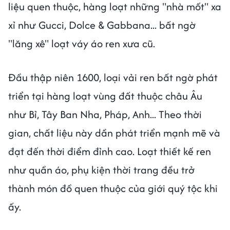
liệu quen thuộc, hàng loạt những "nhà mốt" xa
xỉ như Gucci, Dolce & Gabbana... bất ngờ
"lăng xê" loạt váy áo ren xưa cũ.
Đầu thập niên 1600, loại vải ren bất ngờ phát
triển tại hàng loạt vùng đất thuộc châu Âu
như Bỉ, Tây Ban Nha, Pháp, Anh... Theo thời
gian, chất liệu này dần phát triển mạnh mẽ và
đạt đến thời điểm đỉnh cao. Loạt thiết kế ren
như quần áo, phụ kiện thời trang đều trở
thành món đồ quen thuộc của giới quý tộc khi
ấy.