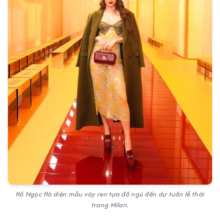
Hồ Ngọc Hà diện mẫu váy ren tựa đồ ngủ đến dự tuần lễ thời
trang Milan.