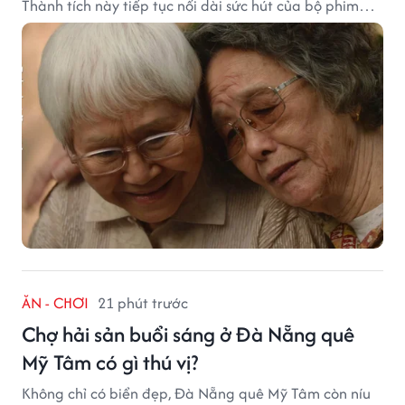
Thành tích này tiếp tục nối dài sức hút của bộ phim
từng gây sốt với doanh thu hơn 7.300 tỷ đồng ở nước
ngoài.
ĂN - CHƠI
21 phút trước
Chợ hải sản buổi sáng ở Đà Nẵng quê
Mỹ Tâm có gì thú vị?
Không chỉ có biển đẹp, Đà Nẵng quê Mỹ Tâm còn níu