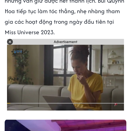
nhưng vẫn giữ được nét thanh lịch. Bùi Quỳnh
Hoa tiếp tục làm tóc thẳng, nhẹ nhàng tham
gia các hoạt động trong ngày đầu tiên tại
Miss Universe 2023.
Advertisement