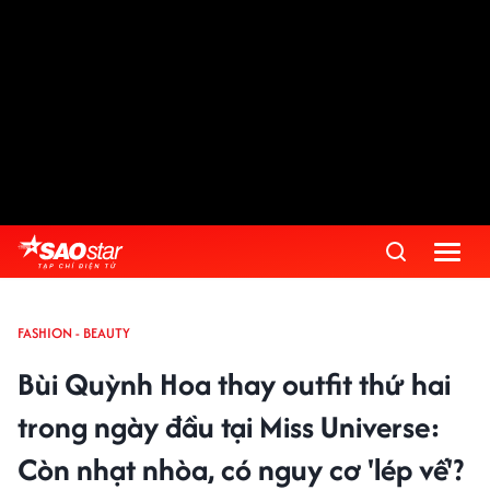
FASHION - BEAUTY
Bùi Quỳnh Hoa thay outfit thứ hai
trong ngày đầu tại Miss Universe:
Còn nhạt nhòa, có nguy cơ 'lép vế'?