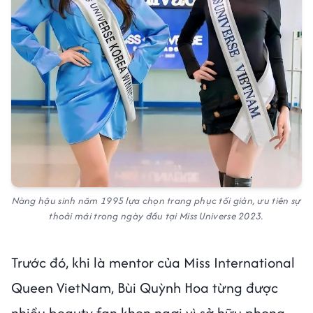
Nàng hậu sinh năm 1995 lựa chọn trang phục tối giản, ưu tiên sự
thoải mái trong ngày đầu tại Miss Universe 2023.
Trước đó, khi là mentor của Miss International
Queen VietNam, Bùi Quỳnh Hoa từng được
nhiều beauty fan khen ngợi vì sở hữu phong