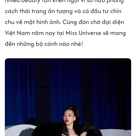
cách thời trang ấn tượng và có đầu tư chỉn
chu về mặt hình ảnh. Cùng đón chờ đại diện
Việt Nam năm nay tại Miss Universe sẽ mang
đến những bộ cánh nào nhé!