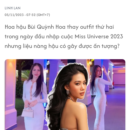
LINH LAN
05/11/2023 - 07:52 (GMT+7)
Hoa hậu Bùi Quỳnh Hoa thay outfit thứ hai
trong ngày đầu nhập cuộc Miss Universe 2023
nhưng liệu nàng hậu có gây được ấn tượng?