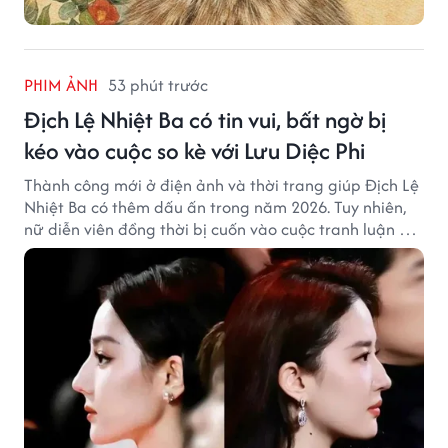
PHIM ẢNH
53 phút trước
Địch Lệ Nhiệt Ba có tin vui, bất ngờ bị
kéo vào cuộc so kè với Lưu Diệc Phi
Thành công mới ở điện ảnh và thời trang giúp Địch Lệ
Nhiệt Ba có thêm dấu ấn trong năm 2026. Tuy nhiên,
nữ diễn viên đồng thời bị cuốn vào cuộc tranh luận với
Lưu Diệc Phi dù hai ngôi sao không có mâu thuẫn công
khai.