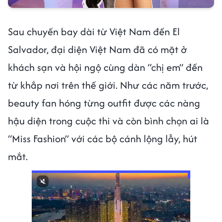
Sau chuyến bay dài từ Việt Nam đến El
Salvador, đại diện Việt Nam đã có mặt ở
khách sạn và hội ngộ cùng dàn “chị em” đến
từ khắp nơi trên thế giới. Như các năm trước,
beauty fan hóng từng outfit được các nàng
hậu diện trong cuộc thi và còn bình chọn ai là
“Miss Fashion” với các bộ cánh lộng lẫy, hút
mắt.