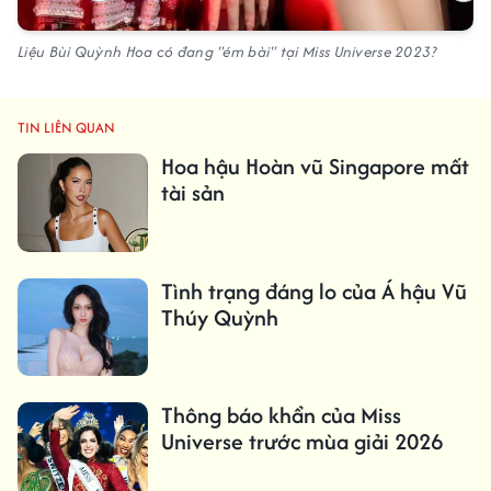
Liệu Bùi Quỳnh Hoa có đang "ém bài" tại Miss Universe 2023?
TIN LIÊN QUAN
Hoa hậu Hoàn vũ Singapore mất
tài sản
Tình trạng đáng lo của Á hậu Vũ
Thúy Quỳnh
Thông báo khẩn của Miss
Universe trước mùa giải 2026