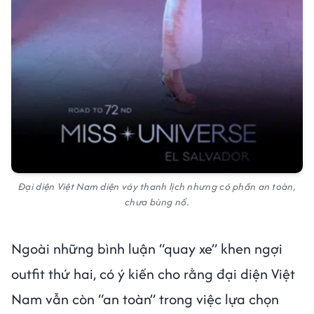
Đại diện Việt Nam diện váy thanh lịch nhưng có phần an toàn,
chưa bùng nổ.
Ngoài những bình luận “quay xe” khen ngợi
outfit thứ hai, có ý kiến cho rằng đại diện Việt
Nam vẫn còn “an toàn” trong việc lựa chọn