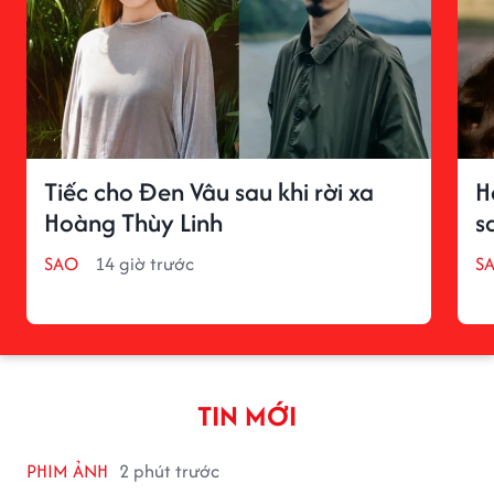
Tiếc cho Đen Vâu sau khi rời xa
H
Hoàng Thùy Linh
s
SAO
14 giờ trước
S
TIN MỚI
PHIM ẢNH
2 phút trước