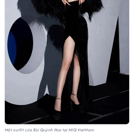
Một outfit của Bùi Quỳnh Hoa tại MIQ VietNam.