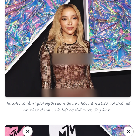
Tinashe sẽ "ẵm" giải Ngôi sao mặc hở nhất năm 2023 với thiết kế
như lưới đánh cá lộ hết cơ thể trước ống kính.
×
×