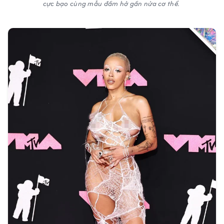
cực bạo cùng mẫu đầm hở gần nửa cơ thể.