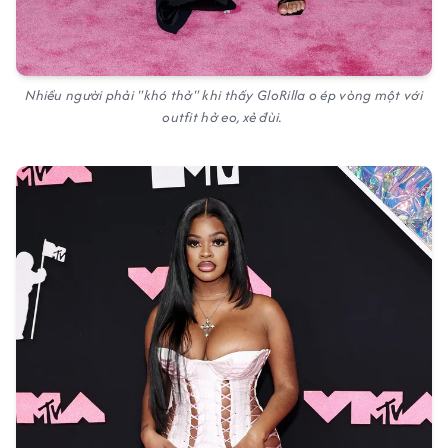
Nhiều người phải "khó thở" khi thấy GloRilla o ép vòng một với
outfit hở eo, xẻ đùi.