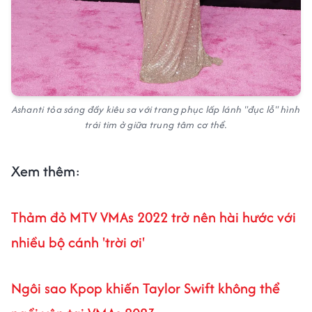
Ashanti tỏa sáng đầy kiêu sa với trang phục lấp lánh "đục lỗ" hình
trái tim ở giữa trung tâm cơ thể.
Xem thêm
:
Thảm đỏ MTV VMAs 2022 trở nên hài hước với
nhiều bộ cánh 'trời ơi'
Ngôi sao Kpop khiến Taylor Swift không thể