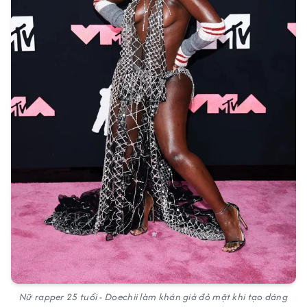
Nữ rapper 25 tuổi - Doechii làm khán giả đỏ mặt khi tạo dáng