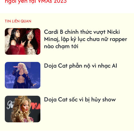
ngồi yên tại VMAs 2023
TIN LIÊN QUAN
Cardi B chính thức vượt Nicki
Minaj, lập kỷ lục chưa nữ rapper
nào chạm tới
Doja Cat phẫn nộ vì nhạc AI
Doja Cat sốc vì bị hủy show