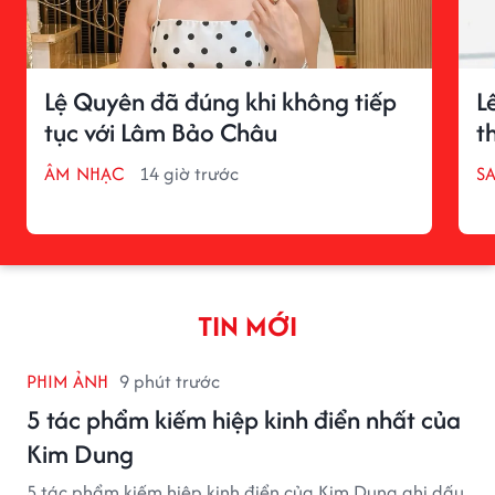
Lệ Quyên đã đúng khi không tiếp
L
tục với Lâm Bảo Châu
t
ÂM NHẠC
14 giờ trước
S
TIN MỚI
PHIM ẢNH
9 phút trước
5 tác phẩm kiếm hiệp kinh điển nhất của
Kim Dung
5 tác phẩm kiếm hiệp kinh điển của Kim Dung ghi dấu