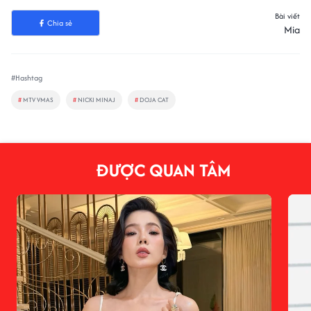
Bài viết
Chia sẻ
Mia
#Hashtag
#
MTV VMAS
#
NICKI MINAJ
#
DOJA CAT
ĐƯỢC QUAN TÂM