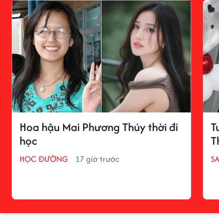
Hoa hậu Mai Phương Thúy thời đi
T
học
T
HỌC ĐƯỜNG
17 giờ trước
S