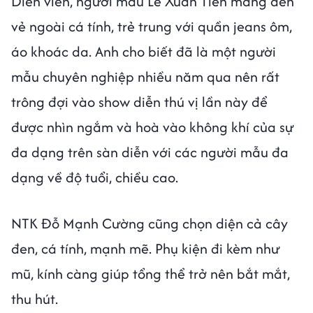
Diễn viên, người mẫu Lê Xuân Tiền mang đến
vẻ ngoài cá tính, trẻ trung với quần jeans ôm,
áo khoác da. Anh cho biết đã là một người
mẫu chuyên nghiệp nhiều năm qua nên rất
trông đợi vào show diễn thú vị lần này để
được nhìn ngắm và hoà vào không khí của sự
đa dạng trên sàn diễn với các người mẫu đa
dạng về độ tuổi, chiều cao.
NTK Đỗ Mạnh Cường cũng chọn diện cả cây
đen, cá tính, mạnh mẽ. Phụ kiện đi kèm như
mũ, kính càng giúp tổng thể trở nên bắt mắt,
thu hút.