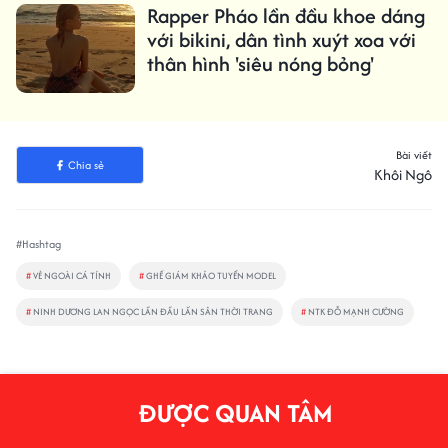
Rapper Pháo lần đầu khoe dáng
với bikini, dân tình xuýt xoa với
thân hình 'siêu nóng bỏng'
Bài viết
Chia sẻ
Khôi Ngô
#Hashtag
#
VẺ NGOÀI CÁ TÍNH
#
GHẾ GIÁM KHẢO TUYỂN MODEL
#
NINH DƯƠNG LAN NGỌC LẦN ĐẦU LẤN SÂN THỜI TRANG
#
NTK ĐỖ MẠNH CƯỜNG
ĐƯỢC QUAN TÂM