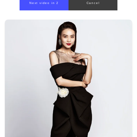
00:00
/
00:56