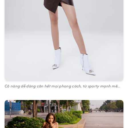
Cô nàng dễ dàng cân hết mọi phong cách, từ sporty mạnh mẽ...