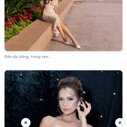
Đến dịu dàng, trong veo...
×
×