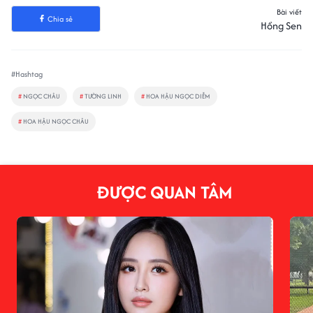
Bài viết
Chia sẻ
Hồng Sen
#Hashtag
#
NGỌC CHÂU
#
TƯỜNG LINH
#
HOA HẬU NGỌC DIỄM
#
HOA HẬU NGỌC CHÂU
ĐƯỢC QUAN TÂM