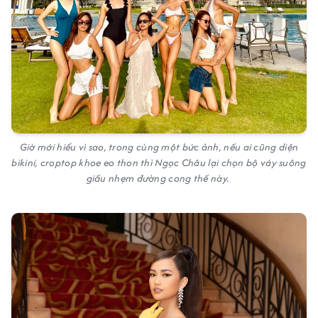
Giờ mới hiểu vì sao, trong cùng một bức ảnh, nếu ai cũng diện
bikini, croptop khoe eo thon thì Ngọc Châu lại chọn bộ váy suông
giấu nhẹm đường cong thế này.