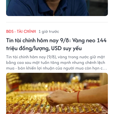
BĐS - TÀI CHÍNH
1 giờ trước
Tin tài chính hôm nay 9/8: Vàng neo 144
triệu đồng/lượng, USD suy yếu
Tin tài chính hôm nay (9/8), vàng trong nước giữ mặt
bằng cao sau một tuần tăng mạnh nhưng chênh lệch
mua - bán khiến lợi nhuận của người mua còn hạn chế,
trong khi USD chịu sức ép sau dữ liệu việc làm Mỹ gây
thất vọng.