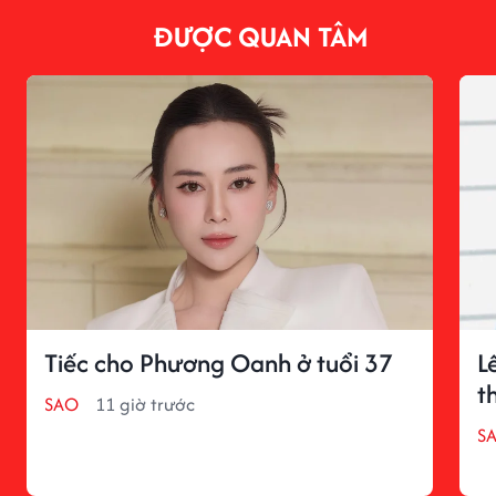
ĐƯỢC QUAN TÂM
Tiếc cho Phương Oanh ở tuổi 37
L
t
SAO
11 giờ trước
S