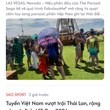
LAS VEGAS, Nevada – Nếu phần đầu của The Parasol
Saga kể về quá trình FabulousMe® mở rộng từ quạt
cầm tay sang parasol, phần tiếp theo ghi lại thời điểm
sản phẩm được thị trường đón nhận và dần vượt khỏi
công năng che nắng thông thường.
SAO SPORT
3 giờ trước
Tuyển Việt Nam vượt trội Thái Lan, rộng