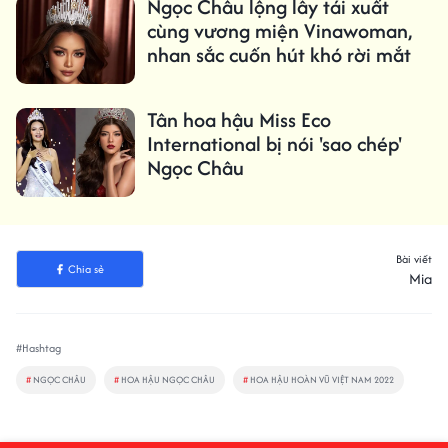
Ngọc Châu lộng lẫy tái xuất
cùng vương miện Vinawoman,
nhan sắc cuốn hút khó rời mắt
Tân hoa hậu Miss Eco
International bị nói 'sao chép'
Ngọc Châu
Bài viết
Chia sẻ
Mia
#Hashtag
#
NGỌC CHÂU
#
HOA HẬU NGỌC CHÂU
#
HOA HẬU HOÀN VŨ VIỆT NAM 2022