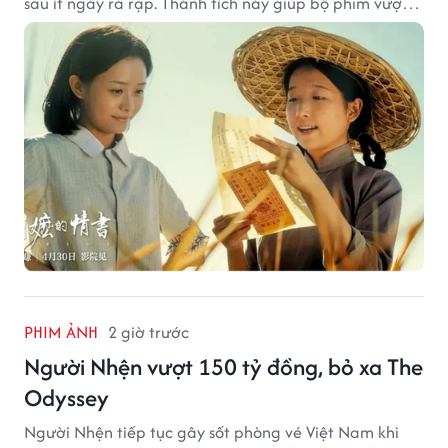
sau ít ngày ra rạp. Thành tích này giúp bộ phim vượt
kỳ vọng ban đầu và duy trì sức hút giữa cuộc cạnh
tranh của nhiều tác phẩm lớn.
PHIM ẢNH
2 giờ trước
Người Nhện vượt 150 tỷ đồng, bỏ xa The
Odyssey
Người Nhện tiếp tục gây sốt phòng vé Việt Nam khi