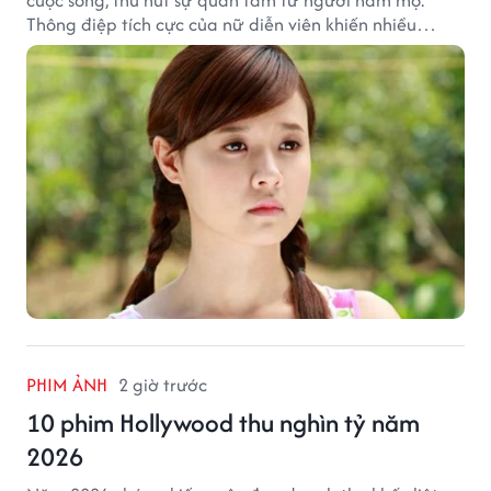
cuộc sống, thu hút sự quan tâm từ người hâm mộ.
Thông điệp tích cực của nữ diễn viên khiến nhiều
người đồng cảm khi nhìn lại hành trình sự nghiệp và
hạnh phúc hiện tại của cô.
PHIM ẢNH
2 giờ trước
10 phim Hollywood thu nghìn tỷ năm
2026