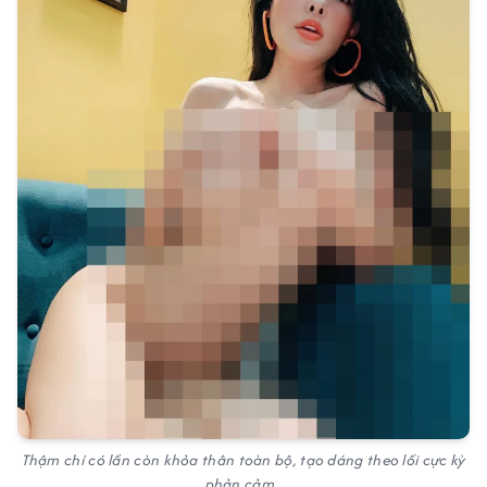
Thậm chí có lần còn khỏa thân toàn bộ, tạo dáng theo lối cực kỳ
phản cảm.