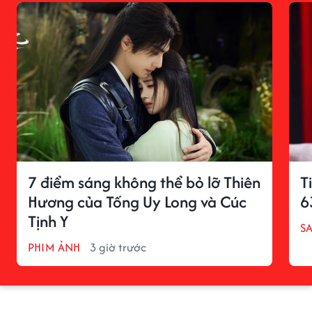
7 điểm sáng không thể bỏ lỡ Thiên
T
Hương của Tống Uy Long và Cúc
6
Tịnh Y
S
PHIM ẢNH
3 giờ trước