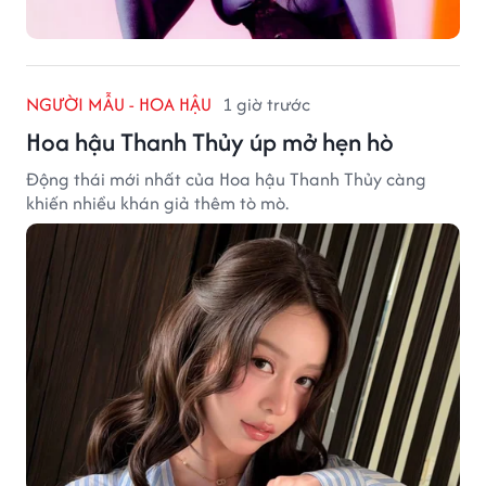
NGƯỜI MẪU - HOA HẬU
1 giờ trước
Hoa hậu Thanh Thủy úp mở hẹn hò
Động thái mới nhất của Hoa hậu Thanh Thủy càng
khiến nhiều khán giả thêm tò mò.