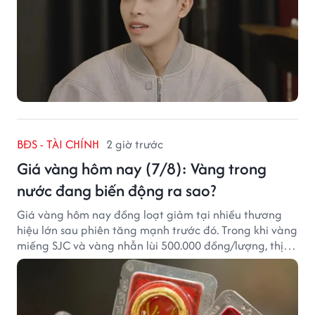
BĐS - TÀI CHÍNH
2 giờ trước
Giá vàng hôm nay (7/8): Vàng trong
nước đang biến động ra sao?
Giá vàng hôm nay đồng loạt giảm tại nhiều thương
hiệu lớn sau phiên tăng mạnh trước đó. Trong khi vàng
miếng SJC và vàng nhẫn lùi 500.000 đồng/lượng, thị
trường vẫn duy trì mặt bằng giá cao, với sự chênh
lệch đáng kể giữa các doanh nghiệp.