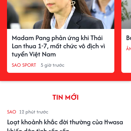
Madam Pang phản ứng khi Thái
B
Lan thua 1-7, mất chức vô địch vì
Â
tuyển Việt Nam
SAO SPORT
5 giờ trước
TIN MỚI
SAO
12 phút trước
Loạt khoảnh khắc đời thường của Hwasa
khiến dân tình rần rần