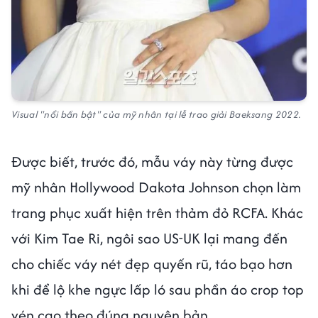
Visual "nổi bần bật" của mỹ nhân tại lễ trao giải Baeksang 2022.
Được biết, trước đó, mẫu váy này từng được
mỹ nhân Hollywood Dakota Johnson chọn làm
trang phục xuất hiện trên thảm đỏ RCFA. Khác
với Kim Tae Ri, ngôi sao US-UK lại mang đến
cho chiếc váy nét đẹp quyến rũ, táo bạo hơn
khi để lộ khe ngực lấp ló sau phần áo crop top
vén cao theo đúng nguyên bản.