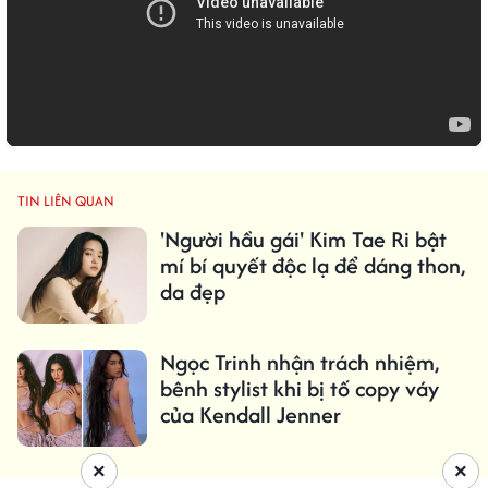
TIN LIÊN QUAN
'Người hầu gái' Kim Tae Ri bật
mí bí quyết độc lạ để dáng thon,
da đẹp
Ngọc Trinh nhận trách nhiệm,
bênh stylist khi bị tố copy váy
của Kendall Jenner
×
×