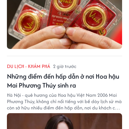
DU LỊCH - KHÁM PHÁ
2 giờ trước
Những điểm đến hấp dẫn ở nơi Hoa hậu
Mai Phương Thúy sinh ra
Hà Nội - quê hương của Hoa hậu Việt Nam 2006 Mai
Phương Thúy, không chỉ nổi tiếng với bề dày lịch sử mà
còn sở hữu nhiều điểm đến hấp dẫn, nơi du khách có
thể cảm nhận trọn vẹn vẻ đẹp cổ kính xen lẫn nhịp
sống hiện đại của Thủ đô.