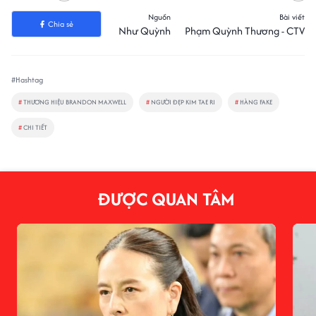
Nguồn
Bài viết
Chia sẻ
Như Quỳnh
Phạm Quỳnh Thương - CTV
#Hashtag
#
THƯƠNG HIỆU BRANDON MAXWELL
#
NGƯỜI ĐẸP KIM TAE RI
#
HÀNG FAKE
#
CHI TIẾT
ĐƯỢC QUAN TÂM