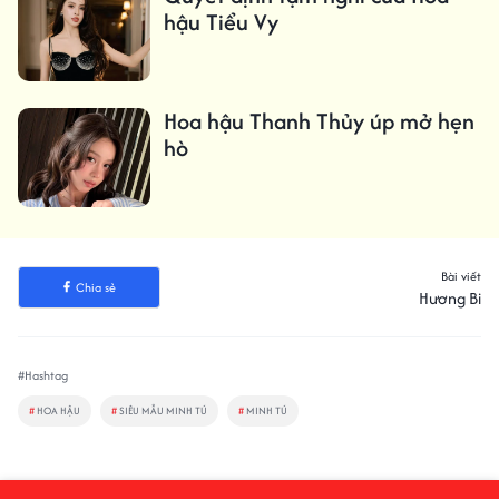
hậu Tiểu Vy
Hoa hậu Thanh Thủy úp mở hẹn
hò
Bài viết
Chia sẻ
Hương Bi
#Hashtag
#
HOA HẬU
#
SIÊU MẪU MINH TÚ
#
MINH TÚ