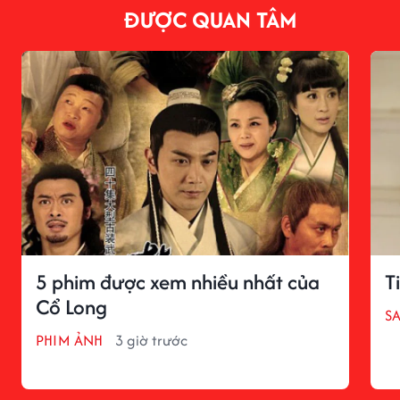
ĐƯỢC QUAN TÂM
5 phim được xem nhiều nhất của
T
Cổ Long
S
PHIM ẢNH
3 giờ trước