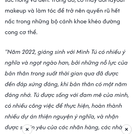
makeup và làm tóc để trở nên quyến rũ hết
nấc trong những bộ cánh khoe khéo đường
cong cơ thể.
"Năm 2022, giáng sinh với Minh Tú có nhiều ý
nghĩa và ngọt ngào hơn, bởi những nỗ lực của
bản thân trong suốt thời gian qua đã được
đền đáp xứng đáng, khi bản thân có một năm
đáng nhớ.
Tú được sống với đam mê của mình,
có nhiều công việc để thực hiện, hoàn thành
nhiều dự án thiện nguyện ý nghĩa, và nhận
được sự tin yêu của các nhãn hàng, các nhà
×
×