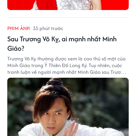
PHIM ẢNH
35 phút trước
Sau Trương Vô Kỵ, ai mạnh nhất Minh
Giáo?
Trương Vô Kỵ thường được xem là cao thủ số một của
Minh Giáo trong Ỷ Thiên Đồ Long Ký. Tuy nhiên, cuộc
tranh luận về người mạnh nhất Minh Giáo sau Trương
Vô Kỵ vẫn luôn khiến nhiều độc giả Kim Dung quan
tâm.